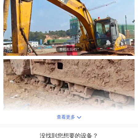
整机右后45°
查看更多
单侧履带整体
没找到您想要的设备？