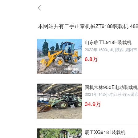
请输入手机号
本网站共有二手正泰机械ZT9188装载机 48
山东临工L918H装载机
2022年
|
1600小时
|
陕西-咸阳市
提
获
请输入手机号
交
取
6.8
万
即
验
表
证
示
码
您
国机常林950E电动装载机
同
意
2021年
|
142小时
|
江苏-连云港
《隐
34.9
万
私
政
策》
厦工XG918 I装载机