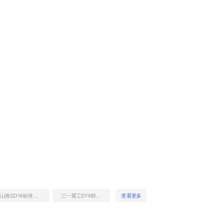
山推SD16标准型推土机
三一重工SY485H挖掘机
查看更多