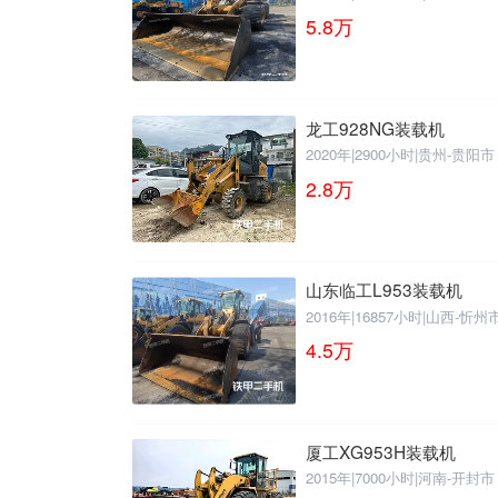
5.8
万
龙工928NG装载机
2020年
|
2900小时
|
贵州-贵阳市
2.8
万
山东临工L953装载机
2016年
|
16857小时
|
山西-忻州
4.5
万
厦工XG953H装载机
2015年
|
7000小时
|
河南-开封市