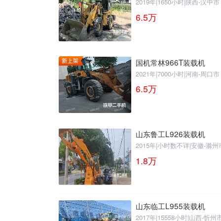
2019年
|
1650小时
|
陕西-汉中市
6.5
万
国机常林966T装载机
2021年
|
7000小时
|
河南-周口市
6.5
万
山东鲁工L926装载机
2015年
|
小时数不详
|
安徽-滁州
1.8
万
山东临工L955装载机
2017年
|
15558小时
|
山西-忻州