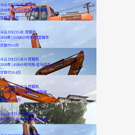
斗山 DX215-9C 挖掘机
2018年 | 8828小时
江苏-南京市
20.8
万
贷
首付8.3万
斗山 DX215-9C 挖掘机
2018年 | 11500小时
安徽-宣城市
22.5
万
贷
首付9.0万
斗山 DX215-9CN 挖掘机
2020年 | 4100小时
河南-驻马店市
26
万
贷
首付10.4万
斗山 DX215-9CN 挖掘机
2020年 | 7277小时
四川-绵阳市
25
万
贷
首付10.0万
斗山 DX55-9C 挖掘机
2017年 | 10000小时
安徽-六安市
6.8
万