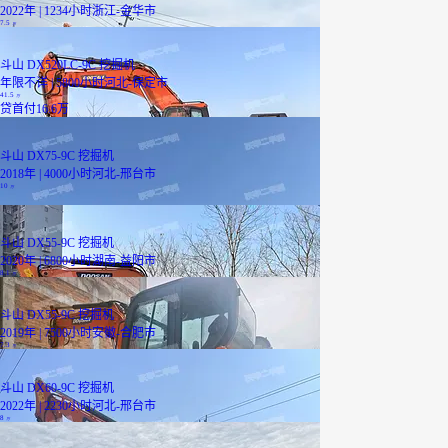
2022年 | 1234小时
浙江-金华市
7.5
万
斗山 DX520LC-9C 挖掘机
年限不详 | 5800小时
河北-保定市
41.5
万
贷
首付16.6万
斗山 DX75-9C 挖掘机
2018年 | 4000小时
河北-邢台市
10
万
斗山 DX55-9C 挖掘机
2020年 | 6800小时
湖南-益阳市
8.1
万
斗山 DX55-9C 挖掘机
2019年 | 7500小时
安徽-合肥市
7.3
万
斗山 DX60-9C 挖掘机
2022年 | 2230小时
河北-邢台市
8
万