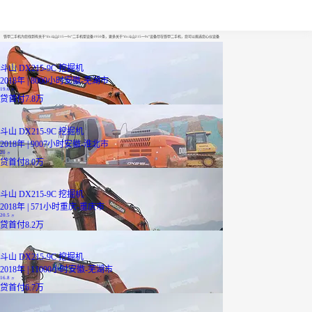
dx斗山215一9c
铁甲二手机为您找到有关于“dx斗山215一9c”二手机型设备1950条，更多关于“dx斗山215一9c”设备尽在铁甲二手机，您可以挑选您心仪设备
斗山 DX215-9C 挖掘机
2018年 | 8000小时
安徽-芜湖市
19.6
万
贷
首付7.8万
斗山 DX215-9C 挖掘机
2018年 | 9007小时
安徽-淮北市
20
万
贷
首付8.0万
斗山 DX215-9C 挖掘机
2018年 | 571小时
重庆-重庆市
20.5
万
贷
首付8.2万
斗山 DX215-9C 挖掘机
2018年 | 11000小时
安徽-芜湖市
16.8
万
贷
首付6.7万