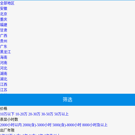
全部地区
安徽
北京
重庆
福建
甘肃
广西
贵州
广东
黑龙江
海南
河南
河北
湖南
湖北
江西
江苏
吉林
筛选
辽宁
宁夏
价格
内蒙古
10万以下
10-20万
20-30万
30-50万
50万以上
青海
表显小时数
上海
2000小时以内
2000(含)-5000小时
5000(含)-8000小时
8000小时及以上
陕西
出厂年限
山西