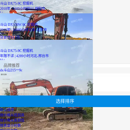
斗山 DX75-9C 挖掘机
2018年 | 8105小时
四川-绵阳市
9
万
斗山 DX150W-9C 挖掘机
2019年 | 10000小时
北京-北京市
35.2
万
贷
首付14.1万
斗山 DX75-9C 挖掘机
年限不详 | 4289小时
河北-邢台市
8.8
万
品牌推荐
dx斗山215一9c
最优设备
广西二手挖掘机
轮式挖掘机报价
山河智能挖机报价表
履带式挖掘机价格
山河智能挖机报价表
二手压路机报价
小松60挖掘机价格
【dx斗山215一9c】专区为您汇总有关dx斗山215一9c有关的二手设备信息，提供dx斗山215一9c转让,dx斗山215一9c买卖,市场,包括dx斗山215一9c报价，热卖品牌，热卖地区等；还可以直接看到为您精心挑选的dx斗山215一9c相关的机械设备信息，包括其dx斗山215一9c型号、dx斗山215一9c参数、机型介绍、品牌介绍、新机价格信息等；
选择排序
默认排序
按价格从低到高
按价格从高到低
按表显小时数