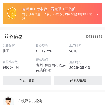
有疑问 • 专家验 • 看走眼 • 三倍赔
对于设备信息不了解、不放心，均可发起专家线上检
测。
设备信息
ID1838816
设备品牌
设备型号
出厂时间
柳工
CLG922E
2018
停放地点
表显小时数
更新时间
贵州-黔西南布依族
9865小时
2026-05-13
苗族自治州
原厂参数
机型论坛
在线设备云检测