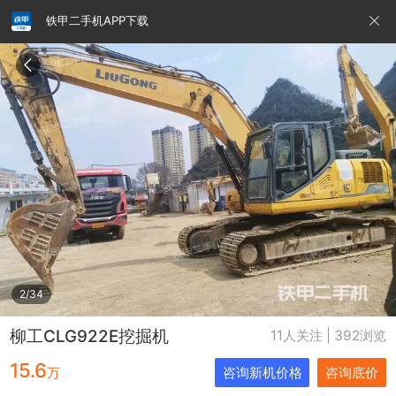
铁甲二手机APP下载
请输入手机号
提
交
即
表
示
您
同
铁甲龙总部
4000099032
认证经纪人
意
《隐
私
政
2/34
策》
柳工CLG922E挖掘机
11人关注 | 392浏览
15.6
万
咨询新机价格
咨询底价