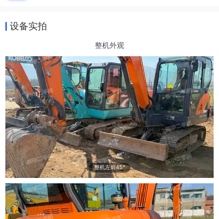
设备实拍
整机外观
整机左前45°