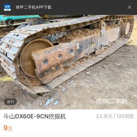
铁甲二手机APP下载
请输入手机号
提
交
即
表
示
您
同
铁甲龙总部
4000099032
认证经纪人
意
《隐
私
政
3/11
策》
斗山DX60E-9CN挖掘机
2人关注 | 120浏览
9
万