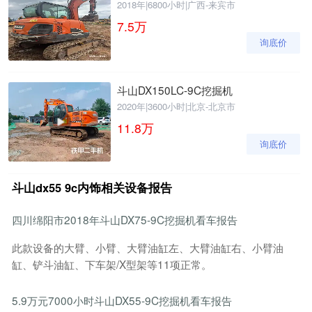
2018年
|
6800小时
|
广西-来宾市
7.5
万
询底价
斗山DX150LC-9C挖掘机
2020年
|
3600小时
|
北京-北京市
11.8
万
询底价
斗山dx55 9c内饰相关设备报告
四川绵阳市2018年斗山DX75-9C挖掘机看车报告
此款设备的大臂、小臂、大臂油缸左、大臂油缸右、小臂油
缸、铲斗油缸、下车架/X型架等11项正常。
5.9万元7000小时斗山DX55-9C挖掘机看车报告