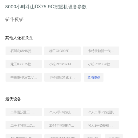
8000小时斗山DX75-9C挖掘机设备参数
铲斗反铲
其他人还在关注
石川岛68NS挖掘机
柳工CLG908D挖掘机
卡特彼勒新一代CAT®320 液压挖掘机
龙工LG6075挖掘机
小松PC220-8M0挖掘机
小松PC200-8挖掘机
中联重科QY25V532起重机
卡特彼勒312D2GC挖掘机
查看更多
最优设备
二手雷沃重工FR85-7挖掘机
个人2手85挖机价格
个人二手85挖掘机
二手卡特重工CT85-9A挖掘机
2014年挖掘机YC85-8价格
私人2手85挖机价格