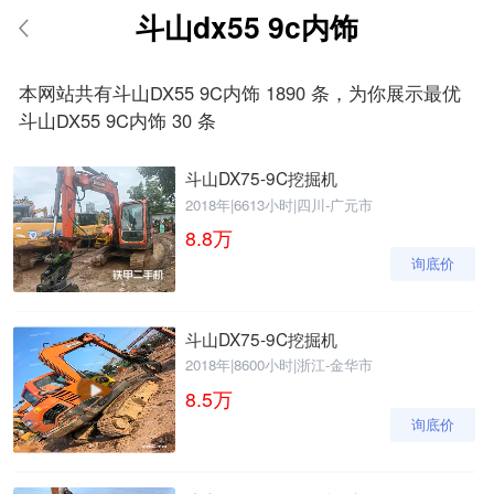
斗山dx55 9c内饰
请输入手机号
本网站共有斗山DX55 9C内饰 1890 条，为你展示最优
斗山DX55 9C内饰 30 条
斗山DX75-9C挖掘机
提
获
请输入手机号
交
取
2018年
|
6613小时
|
四川-广元市
即
验
8.8
万
表
证
询底价
示
码
您
同
意
斗山DX75-9C挖掘机
《隐
2018年
|
8600小时
|
浙江-金华市
私
8.5
万
政
策》
询底价