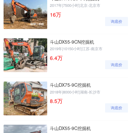
2017年
|
7500小时
|
北京-北京市
16
万
询底价
斗山DX55-9CN挖掘机
2019年
|
10150小时
|
江苏-南京市
6.4
万
询底价
斗山DX75-9C挖掘机
2018年
|
8000小时
|
湖南-长沙市
8.5
万
询底价
斗山DX55-9C挖掘机