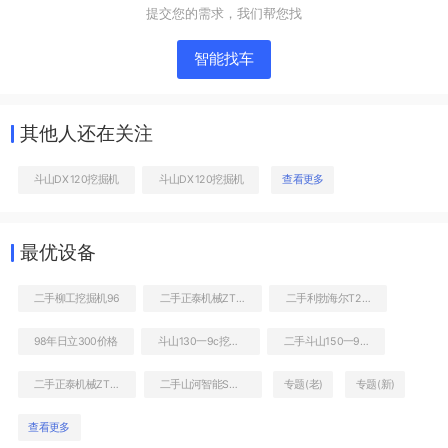
提交您的需求，我们帮您找
智能找车
其他人还在关注
斗山DX120挖掘机
斗山DX120挖掘机
查看更多
液压泵舱室正面整体
最优设备
二手柳工挖掘机96
二手正泰机械ZT9126叉装车
二手利勃海尔T282C非公路自卸车
98年日立300价格
斗山130一9c挖掘机参数
二手斗山150一9c轮式挖掘机
二手正泰机械ZT9286装载机
二手山河智能SWMD97潜孔钻机
专题(老)
专题(新)
查看更多