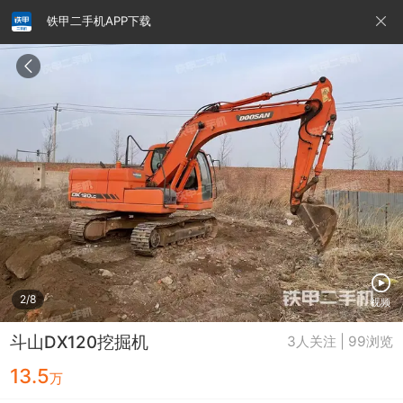
铁甲二手机APP下载
请输入手机号
提
交
即
表
示
您
同
铁甲龙总部
4000099032
认证经纪人
意
《隐
私
政
2/8
视频
策》
斗山DX120挖掘机
3人关注 | 99浏览
13.5
万