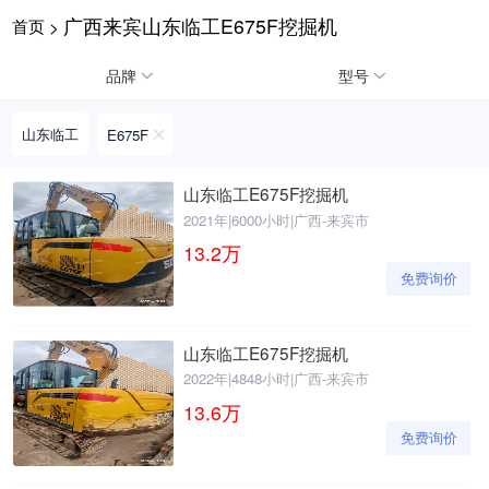
广西来宾山东临工E675F挖掘机
首页
>
请输入手机号
品牌
型号
山东临工
E675F
提
获
请输入手机号
山东临工E675F挖掘机
交
取
2021年
|
6000小时
|
广西-来宾市
即
验
表
证
13.2
万
示
码
免费询价
您
同
意
《隐
山东临工E675F挖掘机
私
2022年
|
4848小时
|
广西-来宾市
政
13.6
万
策》
免费询价