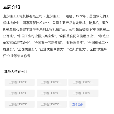
品牌介绍
山东临工工程机械有限公司（山东临工），始建于1972年，是国际化的工
程机械企业，国家高新技术企业。公司主要产品有装载机、挖掘机、道路
机械及核心关键零部件等系列工程机械产品。公司先后被授予“中国机械工
业百强”、“中国工业行业排头兵企业”、“全国重合同守信用企业”、 “制造业
单项冠军示范企业”、“全国五一劳动奖状”、“省长质量奖”、“全国机械工业
质量奖”、“全国质量奖”、“亚洲质量卓越奖”、"欧洲质量奖"、全国“质量标
杆”企业等荣誉称号。
其他人还在关注
山东临工E675F挖掘机
山东临工E675F挖掘机
山东临工E675F挖掘机
山东临工E675F挖掘机
山东临工E675F挖掘机
山东临工E675F挖掘机
山东临工E675F挖掘机
山东临工E675F挖掘机
查看更多