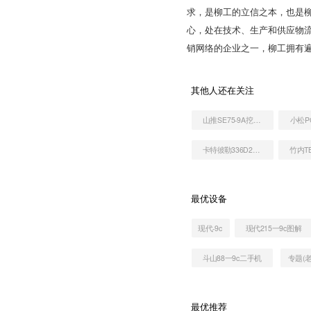
求，是柳工的立信之本，也是柳
心，处在技术、生产和供应物
销网络的企业之一，柳工拥有遍
其他人还在关注
山推SE75-9A挖掘机
卡特彼勒336D2L液压挖掘机
竹内T
最优设备
现代-9c
现代215一9c图解
斗山88一9c二手机
专题(老
最优推荐