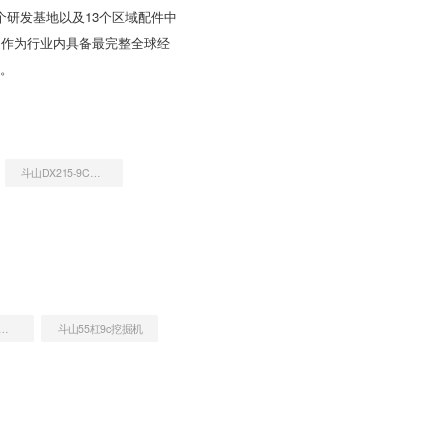
个研发基地以及13个区域配件中
。作为行业内具备最完整全球经
持。
斗山DX215-9CN挖掘机
手柳工205C挖掘机
斗山55杠9c挖掘机