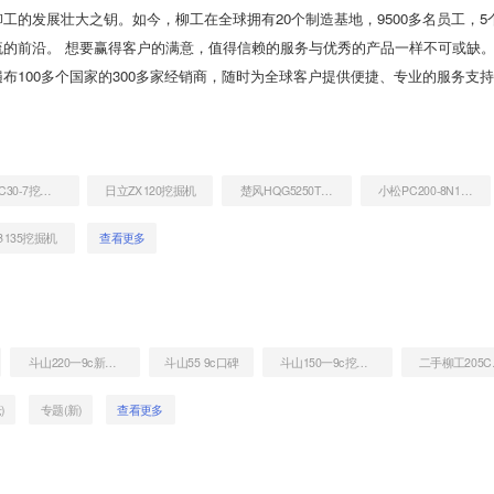
工的发展壮大之钥。如今，柳工在全球拥有20个制造基地，9500多名员工，5
流的前沿。 想要赢得客户的满意，值得信赖的服务与优秀的产品一样不可或缺
布100多个国家的300多家经销商，随时为全球客户提供便捷、专业的服务支
小松PC30-7挖掘机
日立ZX120挖掘机
楚风HQG5250TPBGD4平板运输车
小松PC200-8N1挖掘机
B135挖掘机
查看更多
斗山220一9c新车图片
斗山55 9c口碑
斗山150一9c挖掘机
二
)
专题(新)
查看更多