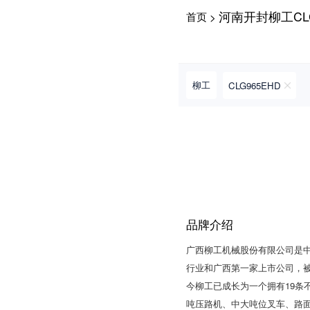
河南开封柳工CL
首页
>
请输入手机号
柳工
CLG965EHD
提
获
请输入手机号
交
取
即
验
表
证
示
码
您
同
意
品牌介绍
《隐
私
广西柳工机械股份有限公司是中
政
策》
行业和广西第一家上市公司，被
今柳工已成长为一个拥有19条不同
吨压路机、中大吨位叉车、路