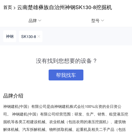
云南楚雄彝族自治州神钢SK130-8挖掘机
首页
>
请输入手机号
品牌
型号
神钢
SK130-8
提
获
请输入手机号
交
取
没有找到您想要的设备 ?
即
验
表
证
示
码
帮我找车
您
同
意
品牌介绍
《隐
私
神钢建机(中国）有限公司是由神钢建机株式会社100%出资的全日资公
政
策》
司。 神钢建机(中国）有限公司经营范围：研发、生产、销售、租赁液压挖
掘机等各类工程建设机械、农业机械（包括农用的液压挖掘机）、建筑物
解体机械、汽车拆解机械、物料抓取机械、起重机及相关二手产品（包括