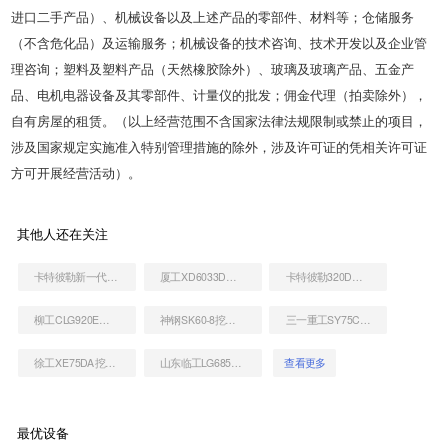
进口二手产品）、机械设备以及上述产品的零部件、材料等；仓储服务
（不含危化品）及运输服务；机械设备的技术咨询、技术开发以及企业管
理咨询；塑料及塑料产品（天然橡胶除外）、玻璃及玻璃产品、五金产
品、电机电器设备及其零部件、计量仪的批发；佣金代理（拍卖除外），
自有房屋的租赁。（以上经营范围不含国家法律法规限制或禁止的项目，
涉及国家规定实施准入特别管理措施的除外，涉及许可证的凭相关许可证
方可开展经营活动）。
其他人还在关注
卡特彼勒新一代CAT®320 液压挖掘机
厦工XD6033D压路机
卡特彼勒320D液压挖掘机
柳工CLG920E挖掘机
神钢SK60-8挖掘机
三一重工SY75C-10挖掘机
徐工XE75DA挖掘机
山东临工LG685挖掘机
查看更多
最优设备