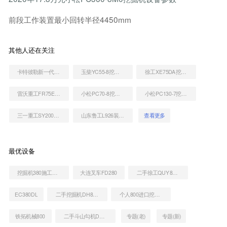
前段工作装置最小回转半径4450mm
其他人还在关注
卡特彼勒新一代CAT®320 液压挖掘机
玉柴YC55-8挖掘机
徐工XE75DA挖掘机
雷沃重工FR75E2挖掘机
小松PC70-8挖掘机
小松PC130-7挖掘机
三一重工SY200H挖掘机
山东鲁工L926装载机
查看更多
最优设备
挖掘机380施工台班价格
大连叉车FD280
二手徐工QUY80E起重机
EC380DL
二手挖掘机DH80价格多少
个人800进口挖机转让价格
铁拓机械800
二手斗山勾机DH80一般多少钱
专题(老)
专题(新)