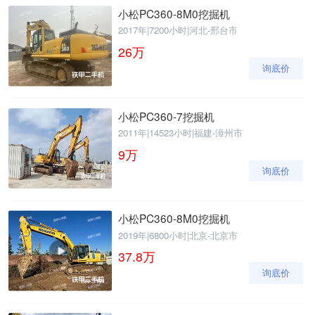
小松PC360-8M0挖掘机
2017年
|
7200小时
|
河北-邢台市
26
万
询底价
小松PC360-7挖掘机
2011年
|
14523小时
|
福建-漳州市
9
万
询底价
小松PC360-8M0挖掘机
2019年
|
6800小时
|
北京-北京市
37.8
万
询底价