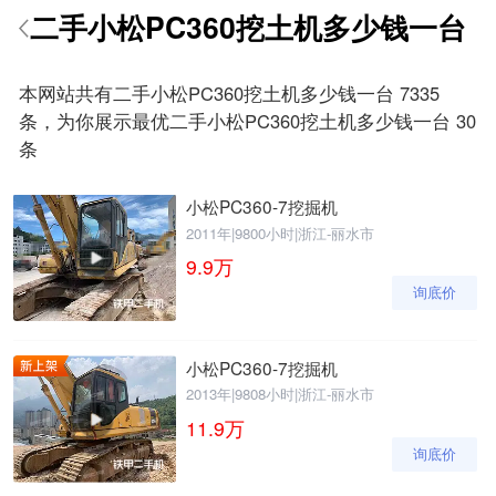
二手小松PC360挖土机多少钱一台
请输入手机号
本网站共有二手小松PC360挖土机多少钱一台 7335
条，为你展示最优二手小松PC360挖土机多少钱一台 30
条
提
获
请输入手机号
交
取
小松PC360-7挖掘机
即
验
2011年
|
9800小时
|
浙江-丽水市
表
证
9.9
万
示
码
您
询底价
同
意
《隐
小松PC360-7挖掘机
私
2013年
|
9808小时
|
浙江-丽水市
政
策》
11.9
万
询底价