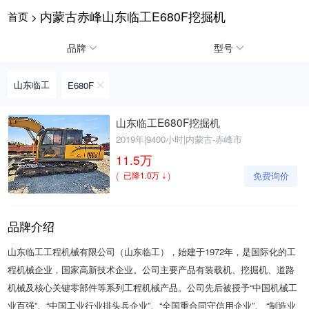
内蒙古赤峰山东临工E680F挖掘机
首页
>
请输入手机号
品牌
型号
山东临工
E680F
提
获
请输入手机号
山东临工E680F挖掘机
交
取
2019年
|
9400小时
|
内蒙古-赤峰市
即
验
表
证
11.5
万
示
码
(
)
免费询价
已降1.0万
您
同
意
《隐
品牌介绍
私
政
山东临工工程机械有限公司（山东临工），始建于1972年，是国际化的工
策》
程机械企业，国家高新技术企业。公司主要产品有装载机、挖掘机、道路
机械及核心关键零部件等系列工程机械产品。公司先后被授予“中国机械工
业百强”、“中国工业行业排头兵企业”、“全国重合同守信用企业”、 “制造业