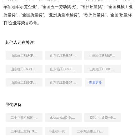
单项冠军示范企业”、“全国五一劳动奖状”、“省长质量奖”、“全国机械工业
质量奖”、“全国质量奖”、“亚洲质量卓越奖”、"欧洲质量奖"、全国“质量标
杆”企业等荣誉称号。
其他人还在关注
山东临工E680F挖掘机
山东临工E680F挖掘机
山东临工E680F挖掘机
山东临工E680F挖掘机
山东临工E680F挖掘机
山东临工E680F挖掘机
山东临工E680F挖掘机
山东临工E680F挖掘机
查看更多
最优设备
二手正泰机械9128装载机
doosandx60 9c图解
13款斗山215一9c怎么样
二手临工重特T918C装载机
斗山60一9c
二手东迈重工T98H高空作业机械