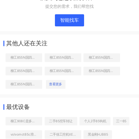
提交您的需求，我们帮您找
智能找车
其他人还在关注
柳工855N国四装载机
柳工855N国四装载机
柳工855N国四装载机
柳工855N国四装载机
柳工855N国四装载机
柳工855N国四装载机
发动机右侧
柳工855N国四装载机
查看更多
最优设备
柳工908C是多大的挖机
二手85挖车转让
个人2手85钩机
三一85
volvomct85c滑移装载机
二手徐工挖机XE80到底多少钱
黑金刚HJB85