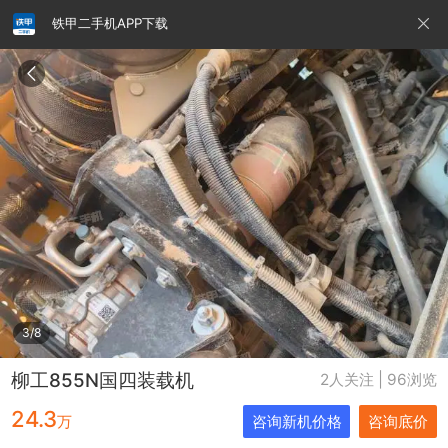
铁甲二手机APP下载
请输入手机号
提
交
即
表
示
您
同
铁甲龙总部
4000099032
认证经纪人
意
《隐
私
政
3/8
策》
柳工855N国四装载机
2人关注 | 96浏览
24.3
万
咨询新机价格
咨询底价