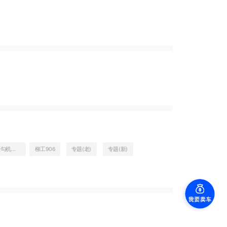
二手沃尔沃勾机EC290BLC出售
柳工906
专题(老)
专题(新)