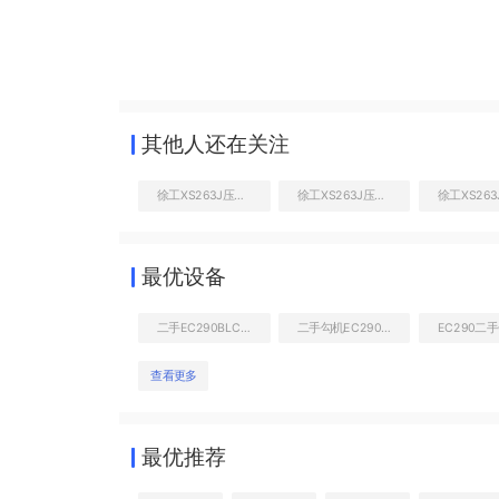
其他人还在关注
徐工XS263J压路机
徐工XS263J压路机
最优设备
二手EC290BLC钩机值多少钱
二手勾机EC290售价
查看更多
最优推荐