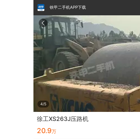
铁甲二手机APP下载
请输入手机号
提
交
即
表
示
您
同
铁甲龙总部
4000099032
认证经纪人
意
《隐
私
政
5/5
策》
徐工XS263J压路机
20.9
万