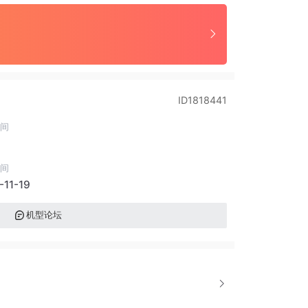
ID1818441
间
间
-11-19
机型论坛