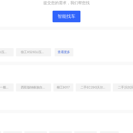
提交您的需求，我们帮您找
智能找车
徐工XS263J压路机
徐工XS263J压路机
查看更多
整机右侧
EC290二手一般多少钱
西双版纳傣族自治州低价转让沃尔沃290二手钩机
柳工9017
二手EC290沃尔沃勾机价格多少