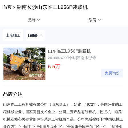
湖南长沙山东临工L956F装载机
首页
>
请输入手机号
品牌
型号
山东临工
L956F
提
获
请输入手机号
山东临工L956F装载机
交
取
2016年
|
4200小时
|
湖南-长沙市
即
验
表
证
5.5
万
示
码
免费询价
您
同
意
《隐
品牌介绍
私
政
山东临工工程机械有限公司（山东临工），始建于1972年，是国际化的工
策》
程机械企业，国家高新技术企业。公司主要产品有装载机、挖掘机、道路
机械及核心关键零部件等系列工程机械产品。公司先后被授予“中国机械工
业百强”、“中国工业行业排头兵企业”、“全国重合同守信用企业”、 “制造业