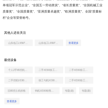
单项冠军示范企业”、“全国五一劳动奖状”、“省长质量奖”、“全国机械工业
质量奖”、“全国质量奖”、“亚洲质量卓越奖”、"欧洲质量奖"、全国“质量标
杆”企业等荣誉称号。
其他人还在关注
山东临工L956F装载机
山东临工L956F装载机
查看更多
最优设备
个人2手85挖机转让价格
二手XE80徐工多少钱
二手XE80徐工挖土机大概多少钱
二手挖机XE80价格多少
徐工勾机XE80多少钱一台
二手XE80徐工钩机到底多少钱
旧85挖土机价格
钩机XE80销售电话
专题(老)
专题(新)
查看更多