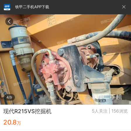
铁甲二手机APP下载
请输入手机号
提
交
即
表
示
您
同
铁甲龙总部
4000099032
认证经纪人
意
《隐
私
政
4/9
策》
现代R215VS挖掘机
5人关注 | 156浏览
20.8
万