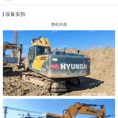
设备实拍
整机外观
整机左前45°