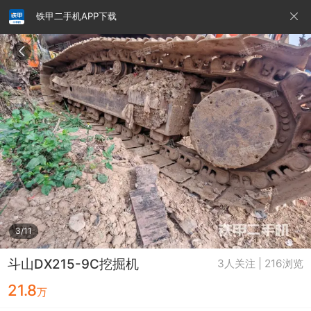
铁甲二手机APP下载
请输入手机号
提
交
即
表
示
您
同
铁甲龙总部
4000099032
认证经纪人
意
《隐
私
政
3/11
策》
斗山DX215-9C挖掘机
3人关注 | 216浏览
21.8
万