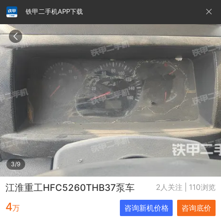
铁甲二手机APP下载
请输入手机号
提
交
即
表
示
您
同
铁甲龙总部
4000099032
认证经纪人
意
《隐
私
政
3/9
策》
江淮重工HFC5260THB37泵车
2人关注 | 110浏览
4
万
咨询新机价格
咨询底价