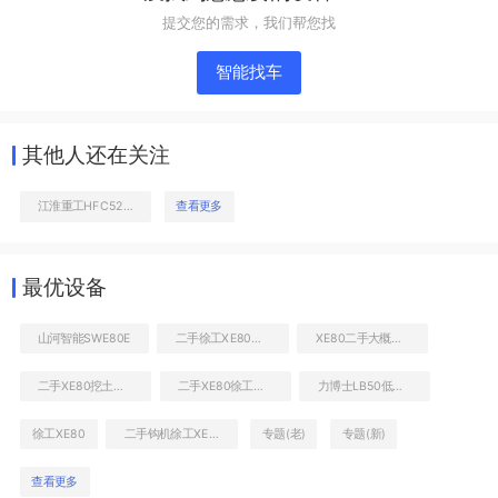
提交您的需求，我们帮您找
智能找车
其他人还在关注
江淮重工HFC5260THB37泵车
查看更多
整机右侧
最优设备
山河智能SWE80E
二手徐工XE80挖掘机大概多少钱
XE80二手大概多少钱
二手XE80挖土机价格查询
二手XE80徐工价格列表
力博士LB50低噪音
徐工XE80
二手钩机徐工XE80报价
专题(老)
专题(新)
查看更多