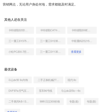
营销网点，无论用户身处何地，需求都能及时满足。
其他人还在关注
卡特彼勒320D液压挖掘机
卡特彼勒CAT®305.5E2 小型液压挖掘机
卡特彼勒306E液压挖掘机
三一重工SY375H挖掘机
三一重工SY235C挖掘机
中联重科ZE215E-10挖掘机
小松PC200-7挖掘机
三一重工SY135C（国四）挖掘机
查看更多
最优设备
斗山dx55 9c内饰
二手正泰机械ZT9188装载机
现代-9c
DVF97ts空气压缩机
泵车96号线
斗山dx225lc―9c
二手奥邦AB-130S挖掘机
98年日立300价格
专题(老)
专题(新)