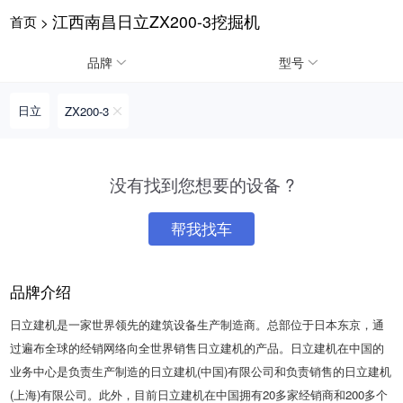
江西南昌日立ZX200-3挖掘机
首页
>
请输入手机号
品牌
型号
日立
ZX200-3
提
获
请输入手机号
交
取
没有找到您想要的设备 ?
即
验
表
证
示
码
帮我找车
您
同
意
品牌介绍
《隐
私
日立建机是一家世界领先的建筑设备生产制造商。总部位于日本东京，通
政
策》
过遍布全球的经销网络向全世界销售日立建机的产品。日立建机在中国的
业务中心是负责生产制造的日立建机(中国)有限公司和负责销售的日立建机
(上海)有限公司。此外，目前日立建机在中国拥有20多家经销商和200多个