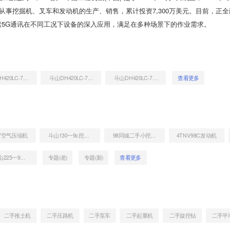
要从事挖掘机、叉车和发动机的生产、销售，累计投资7,300万美元。目前，正
索5G通讯在不同工况下设备的深入应用，满足在多种场景下的作业需求。
斗山DH420LC-7挖掘机
斗山DH420LC-7挖掘机
斗山DH420LC-7挖掘机
查看更多
97空气压缩机
斗山130一9c挖掘机新机多少钱
98同城二手小挖掘机
4TNV98C发动机
DH斗山225一9C二手挖掘机
专题(老)
专题(新)
查看更多
二手推土机
二手压路机
二手泵车
二手起重机
二手旋挖钻
二手平