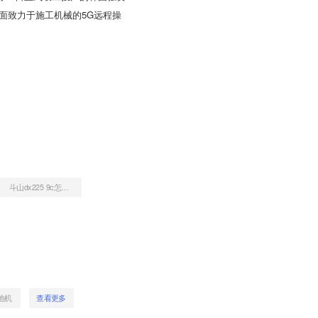
全面致力于施工机械的5G远程操
斗山dx225 9c怎么样
地机
查看更多