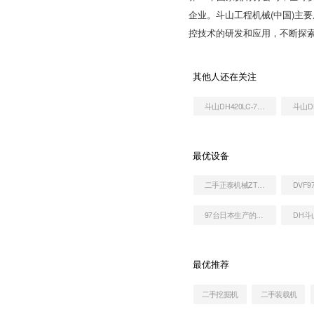
企业。斗山工程机械(中国)主
控技术的研发和应用，不断探
其他人还在关注
斗山DH420LC-7挖掘机
最优设备
二手正泰机械ZT9086C叉装车
DVF
97台日本生产的二手挖掘机
最优推荐
二手挖掘机
二手装载机