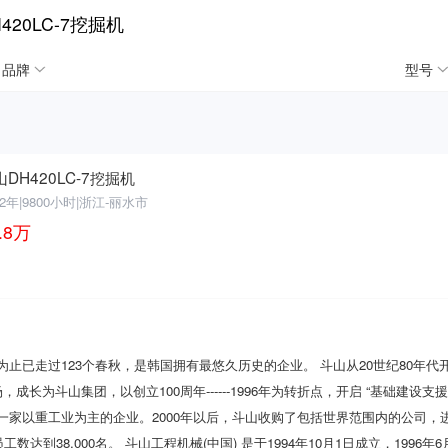
20LC-7挖掘机
品牌
型号
山DH420LC-7挖掘机
12年
|
9800小时
|
浙江-丽水市
.8
万
今为止已走过123个春秋，是韩国拥有最悠久历史的企业。 斗山从20世纪80年代开
斗山集团，以创立100周年------1996年为转折点，开启 “基础建设支援产业”(Infra
型成为一家以重工业为主的企业。2000年以后，斗山收购了包括世界范围内的公司
数达到38,000名。 斗山工程机械(中国) 是于1994年10月1日成立，1996