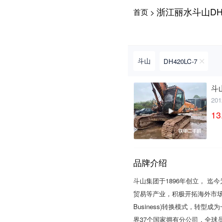
浙江丽水斗山DH4
首页
>
请输入手机号
斗山
DH420LC-7
提
获
请输入手机号
斗
交
取
20
即
验
表
证
13
示
码
您
同
意
《隐
品牌介绍
私
政
斗山集团于1896年创立， 迄
策》
贸易等产业，积极开拓海外市场，成长为
Business)转换模式，转
界37个国家拥有分公司，全球员工