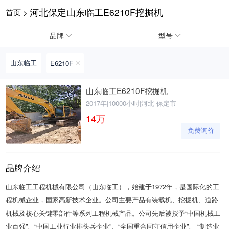
河北保定山东临工E6210F挖掘机
首页
>
请输入手机号
品牌
型号
山东临工
E6210F
提
获
请输入手机号
山东临工E6210F挖掘机
交
取
2017年
|
10000小时
|
河北-保定市
即
验
表
证
14
万
示
码
免费询价
您
同
意
《隐
品牌介绍
私
政
山东临工工程机械有限公司（山东临工），始建于1972年，是国际化的工
策》
程机械企业，国家高新技术企业。公司主要产品有装载机、挖掘机、道路
机械及核心关键零部件等系列工程机械产品。公司先后被授予“中国机械工
业百强”、“中国工业行业排头兵企业”、“全国重合同守信用企业”、 “制造业