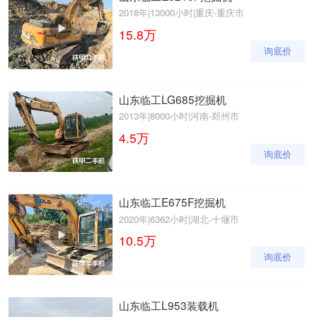
2018年
|
13000小时
|
重庆-重庆市
15.8
万
询底价
山东临工LG685挖掘机
2013年
|
8000小时
|
河南-郑州市
4.5
万
询底价
山东临工E675F挖掘机
2020年
|
6362小时
|
湖北-十堰市
10.5
万
询底价
山东临工L953装载机