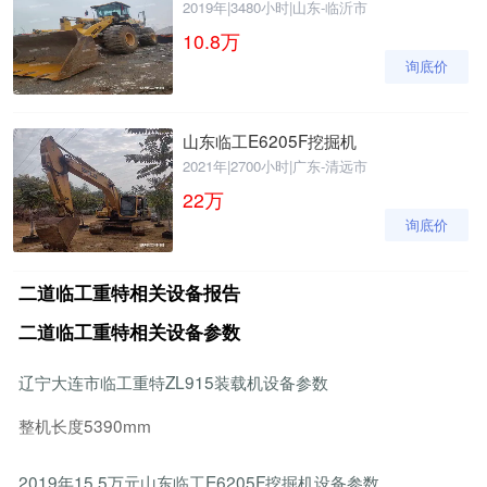
2019年
|
3480小时
|
山东-临沂市
10.8
万
询底价
山东临工E6205F挖掘机
2021年
|
2700小时
|
广东-清远市
22
万
询底价
二道临工重特相关设备报告
二道临工重特相关设备参数
辽宁大连市临工重特ZL915装载机设备参数
整机长度5390mm
2019年15.5万元山东临工E6205F挖掘机设备参数