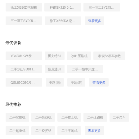
徐工XE80D挖掘机
神钢SK120-5.5挖掘机
三一重工SY215C挖掘机
三一重工SY205C挖掘机
徐工XE60DA挖掘机
查看更多
最优设备
YC4D81KW发动机
贝力特81
2y81压路机
泰安8d吊车参数
二手水山SB81TS-P破碎锤
曼尼通81
二手一拖中州虎828C非公路自卸车
QSL89C360发动机
专题(老)
专题(新)
查看更多
最优推荐
二手挖掘机
二手装载机
二手推土机
二手压路机
二手泵车
二手起重机
二手旋挖钻
二手平地机
查看更多