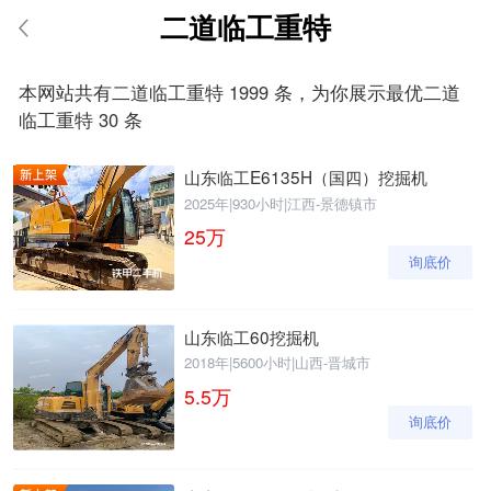
二道临工重特
请输入手机号
本网站共有二道临工重特 1999 条，为你展示最优二道
临工重特 30 条
山东临工E6135H（国四）挖掘机
提
获
请输入手机号
交
取
2025年
|
930小时
|
江西-景德镇市
即
验
25
万
表
证
询底价
示
码
您
同
意
山东临工60挖掘机
《隐
2018年
|
5600小时
|
山西-晋城市
私
5.5
万
政
策》
询底价