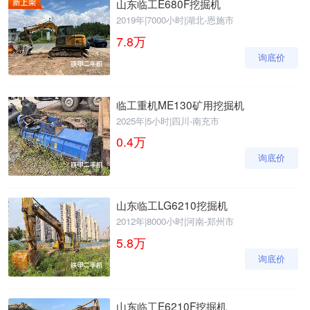
山东临工E680F挖掘机
2019年
|
7000小时
|
湖北-恩施市
7.8
万
询底价
临工重机ME130矿用挖掘机
2025年
|
5小时
|
四川-南充市
0.4
万
询底价
山东临工LG6210挖掘机
2012年
|
8000小时
|
河南-郑州市
5.8
万
询底价
山东临工E6210F挖掘机