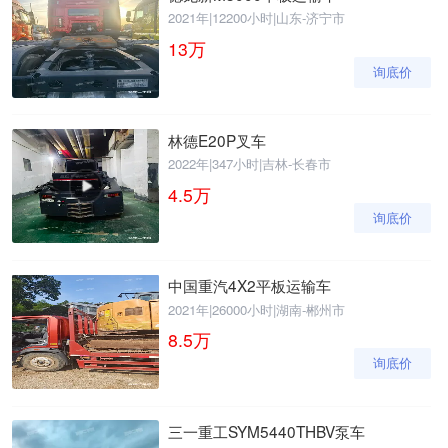
2021年
|
12200小时
|
山东-济宁市
13
万
询底价
林德E20P叉车
2022年
|
347小时
|
吉林-长春市
4.5
万
询底价
中国重汽4X2平板运输车
2021年
|
26000小时
|
湖南-郴州市
8.5
万
询底价
三一重工SYM5440THBV泵车