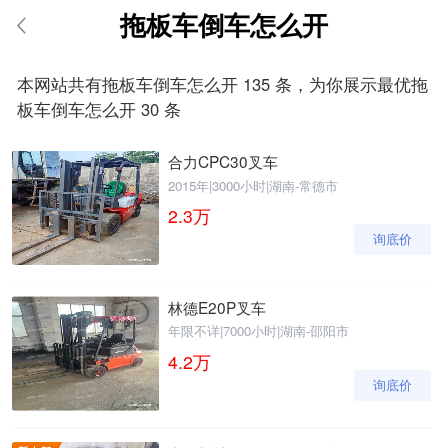
拖板车倒车怎么开
请输入手机号
本网站共有拖板车倒车怎么开 135 条，为你展示最优拖
板车倒车怎么开 30 条
合力CPC30叉车
提
获
请输入手机号
交
取
2015年
|
3000小时
|
湖南-常德市
即
验
2.3
万
表
证
询底价
示
码
您
同
意
林德E20P叉车
《隐
年限不详
|
7000小时
|
湖南-邵阳市
私
4.2
万
政
策》
询底价