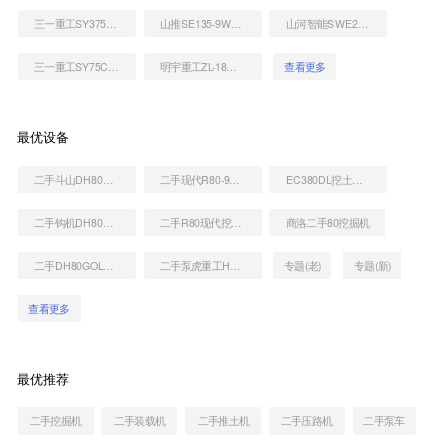
三一重工SY375H挖掘机
山推SE135-9W挖掘机
山河智能SWE215挖掘机
三一重工SY75C挖掘机
明宇重工ZL-18装载机
查看更多
最优设备
二手斗山DH80挖土机大概多少钱
二手现代R80-9H挖掘机
EC380DL挖土机价格
二手钩机DH80一般多少钱
二手R80现代挖土机大概多少钱
商洛二手80挖掘机
二手DH80GOLD挖掘机销售电话
二手泵虎重工HBT80.18-195RS拖泵
专题(老)
专题(新)
查看更多
最优推荐
二手挖掘机
二手装载机
二手推土机
二手压路机
二手泵车