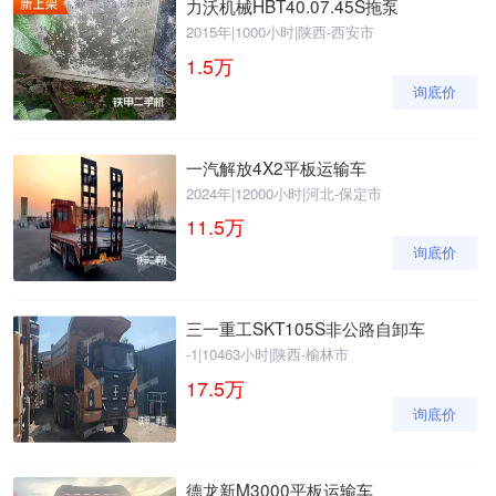
力沃机械HBT40.07.45S拖泵
2015年
|
1000小时
|
陕西-西安市
1.5
万
询底价
一汽解放4X2平板运输车
2024年
|
12000小时
|
河北-保定市
11.5
万
询底价
三一重工SKT105S非公路自卸车
-1
|
10463小时
|
陕西-榆林市
17.5
万
询底价
德龙新M3000平板运输车