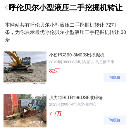
呼伦贝尔小型液压二手挖掘机转让
请输入手机号
本网站共有呼伦贝尔小型液压二手挖掘机转让 7271
条，为你展示最优呼伦贝尔小型液压二手挖掘机转让 30
条
提
获
请输入手机号
交
取
小松PC360-8M0(SE)挖掘机
即
验
2019年
|
180000小时
|
内蒙古-乌兰察布市
表
证
32
万
示
码
您
询底价
同
意
《隐
贝力特BLTB195DSF破碎锤
私
2023年
|
300小时
|
湖北-黄冈市
政
策》
7.2
万
询底价