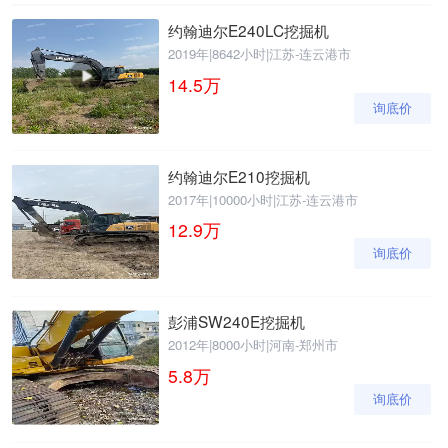
约翰迪尔E240LC挖掘机
2019年
|
8642小时
|
江苏-连云港市
14.5
万
询底价
约翰迪尔E210挖掘机
2017年
|
10000小时
|
江苏-连云港市
12.9
万
询底价
彭浦SW240E挖掘机
2012年
|
8000小时
|
河南-郑州市
5.8
万
询底价