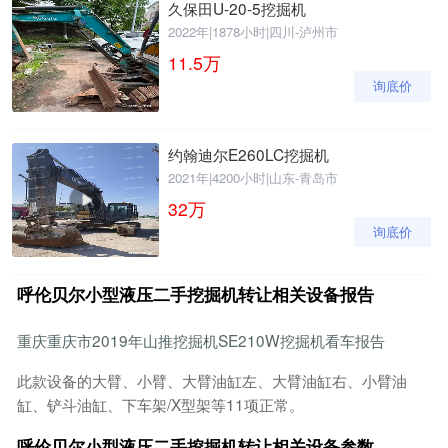
久保田U-20-5挖掘机
2022年
|
1878小时
|
四川-泸州市
11.5
万
询底价
约翰迪尔E260LC挖掘机
2021年
|
4200小时
|
山东-青岛市
32
万
询底价
呼伦贝尔小型液压二手挖掘机转让相关设备报告
重庆重庆市2019年山推挖掘机SE210W挖掘机看车报告
此款设备的大臂、小臂、大臂油缸左、大臂油缸右、小臂油
缸、铲斗油缸、下车架/X型架等11项正常。
呼伦贝尔小型液压二手挖掘机转让相关设备参数