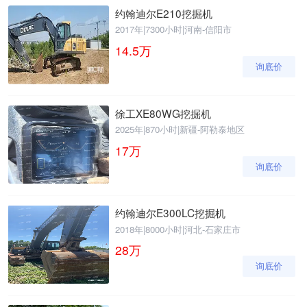
约翰迪尔E210挖掘机
2017年
|
7300小时
|
河南-信阳市
14.5
万
询底价
徐工XE80WG挖掘机
2025年
|
870小时
|
新疆-阿勒泰地区
17
万
询底价
约翰迪尔E300LC挖掘机
2018年
|
8000小时
|
河北-石家庄市
28
万
询底价