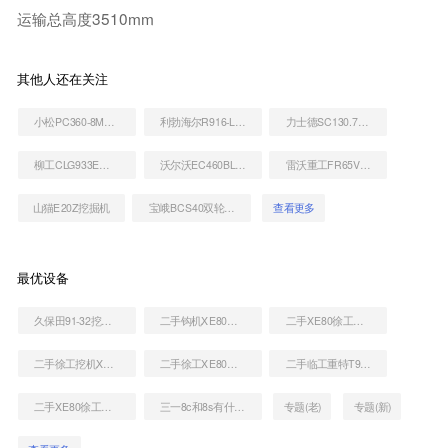
运输总高度3510mm
其他人还在关注
小松PC360-8M0挖掘机
利勃海尔R916-Litronic挖掘机
力士德SC130.7挖掘机
柳工CLG933E挖掘机
沃尔沃EC460BLC挖掘机
雷沃重工FR65V8挖掘机
山猫E20Z挖掘机
宝峨BCS40双轮铣槽机
查看更多
最优设备
久保田91-32挖掘机
二手钩机XE80能卖多少钱
二手XE80徐工挖土机价格列表
二手徐工挖机XE80价格表
二手徐工XE80钩机到底多少钱
二手临工重特T912E装载机
二手XE80徐工勾机值多少钱
三一8c和8s有什么区别
专题(老)
专题(新)