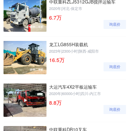
中联重科ZLJ5312GJB搅拌运输车
2020年
|
河北-保定市
6.7
万
询底价
龙工LG855H装载机
2023年
|
2300小时
|
陕西-咸阳市
16.5
万
询底价
大运汽车4X2平板运输车
2020年
|
60000小时
|
四川-内江市
8.8
万
询底价
中联重科DB10叉车