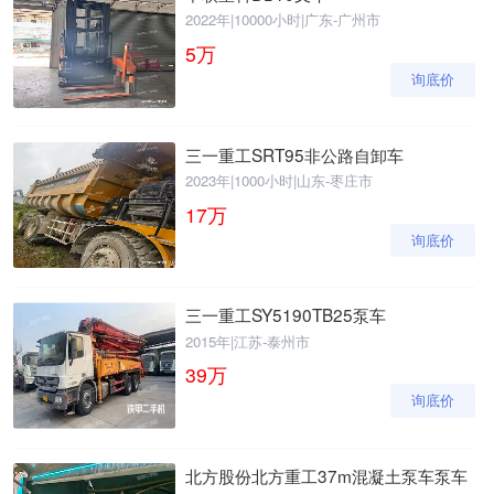
2022年
|
10000小时
|
广东-广州市
5
万
询底价
三一重工SRT95非公路自卸车
2023年
|
1000小时
|
山东-枣庄市
17
万
询底价
三一重工SY5190TB25泵车
2015年
|
江苏-泰州市
39
万
询底价
北方股份北方重工37m混凝土泵车泵车