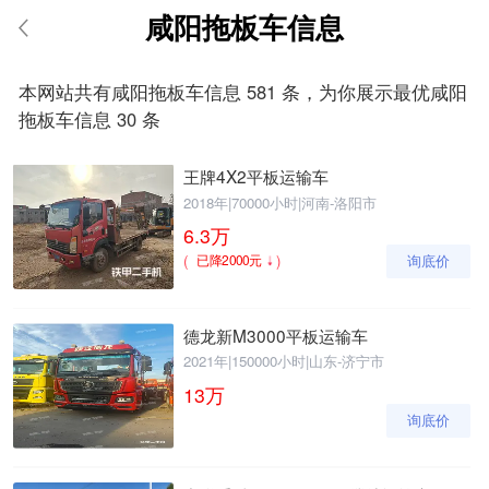
咸阳拖板车信息
请输入手机号
本网站共有咸阳拖板车信息 581 条，为你展示最优咸阳
拖板车信息 30 条
王牌4X2平板运输车
提
获
请输入手机号
交
取
2018年
|
70000小时
|
河南-洛阳市
即
验
6.3
万
表
证
(
)
询底价
已降2000元
示
码
您
同
意
德龙新M3000平板运输车
《隐
2021年
|
150000小时
|
山东-济宁市
私
13
万
政
策》
询底价