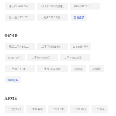
斗山DH420LC-7挖掘机
徐工XE60D挖掘机
神钢SK200-10挖掘机
三一重工SY16C挖掘机
小松PC200-8挖掘机
查看更多
最优设备
徐工二手XE80到底多少钱
二手罗倍拓BT01113高空作业机械
tb81n破碎锤
bf120-4铲斗
二手挖土机徐工XE80出售信息
二手XE80徐工挖机价格查询
二手徐工XE80挖掘机大概多少钱
二手罗倍拓BT01853高空作业机械
专题(老)
专题(新)
查看更多
最优推荐
二手挖掘机
二手装载机
二手推土机
二手压路机
二手泵车