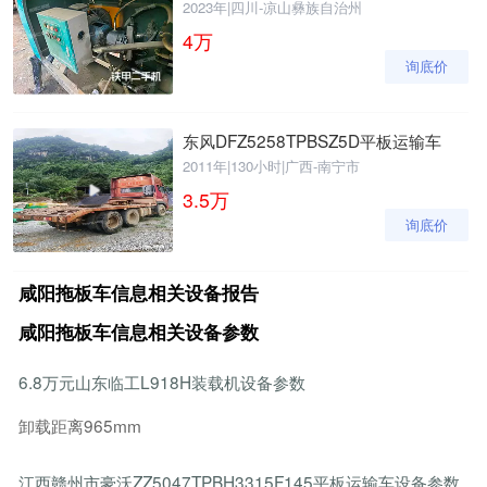
2023年
|
四川-凉山彝族自治州
4
万
询底价
东风DFZ5258TPBSZ5D平板运输车
2011年
|
130小时
|
广西-南宁市
3.5
万
询底价
咸阳拖板车信息相关设备报告
咸阳拖板车信息相关设备参数
6.8万元山东临工L918H装载机设备参数
卸载距离965mm
江西赣州市豪沃ZZ5047TPBH3315F145平板运输车设备参数