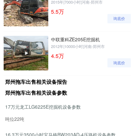
2015年
|
7000小时
|
河南-郑州市
5.5
万
询底价
中联重科ZE205E挖掘机
2012年
|
10000小时
|
河南-郑州市
4.5
万
询底价
郑州拖车出售相关设备报告
郑州拖车出售相关设备参数
17万元龙工LG6225E挖掘机设备参数
吨位22吨
16.3万元3500小时宝马格BW203AD-4压路机设备参数