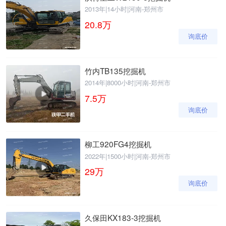
2013年
|
14小时
|
河南-郑州市
20.8
万
询底价
竹内TB135挖掘机
2014年
|
8000小时
|
河南-郑州市
7.5
万
询底价
柳工920FG4挖掘机
2022年
|
1500小时
|
河南-郑州市
29
万
询底价
久保田KX183-3挖掘机