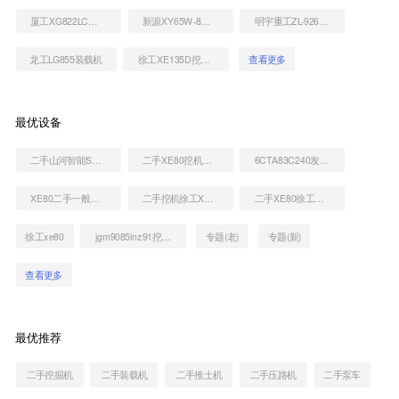
厦工XG822LC挖掘机
新源XY65W-8挖掘机
明宇重工ZL-926装载机
龙工LG855装载机
徐工XE135D挖掘机
查看更多
最优设备
二手山河智能SWE80B挖掘机
二手XE80挖机到底多少钱
6CTA83C240发动机
XE80二手一般多少钱
二手挖机徐工XE80的价格
二手XE80徐工挖掘机价格列表
徐工xe80
jgm9085lnz91挖掘机
专题(老)
专题(新)
查看更多
最优推荐
二手挖掘机
二手装载机
二手推土机
二手压路机
二手泵车