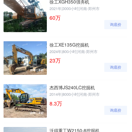
徐工XGH350强夯机
2021年
|
3000小时
|
河南-郑州市
60
万
询底价
徐工XE135G挖掘机
2024年
|
800小时
|
河南-郑州市
23
万
询底价
杰西博JS240LC挖掘机
2014年
|
8000小时
|
河南-郑州市
8.3
万
询底价
沃得重工W2150-8挖掘机