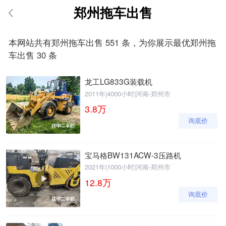
郑州拖车出售
请输入手机号
本网站共有郑州拖车出售 551 条，为你展示最优郑州拖
车出售 30 条
龙工LG833G装载机
提
获
请输入手机号
交
取
2011年
|
4000小时
|
河南-郑州市
即
验
3.8
万
表
证
询底价
示
码
您
同
意
宝马格BW131ACW-3压路机
《隐
2021年
|
1000小时
|
河南-郑州市
私
12.8
万
政
策》
询底价