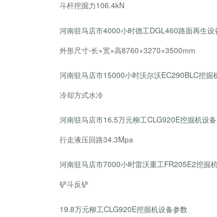
斗杆挖掘力106.4kN
河南驻马店市4000小时德工DGL460路面再生
外形尺寸-长×宽×高8760×3270×3500mm
河南驻马店市15000小时沃尔沃EC290BLC挖
冷却方式水冷
河南驻马店市16.5万元柳工CLG920E挖掘机设
行走液压回路34.3Mpa
河南驻马店市7000小时雷沃重工FR205E2挖掘
铲斗反铲
19.8万元柳工CLG920E挖掘机设备参数