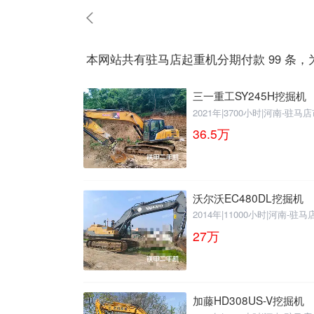
请输入手机号
本网站共有驻马店起重机分期付款 99 条，
三一重工SY245H挖掘机
2021年
|
3700小时
|
河南-驻马店
提
获
请输入手机号
交
取
36.5
万
即
验
表
证
示
码
您
沃尔沃EC480DL挖掘机
同
意
2014年
|
11000小时
|
河南-驻马
《隐
27
万
私
政
策》
加藤HD308US-V挖掘机