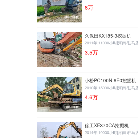
6
万
久保田KX185-3挖掘机
2011年
|
11000小时
|
河南-驻马
3.5
万
小松PC100N-6E0挖掘机
2010年
|
15000小时
|
河南-驻马
4.6
万
徐工XE370CA挖掘机
2014年
|
10000小时
|
河南-驻马