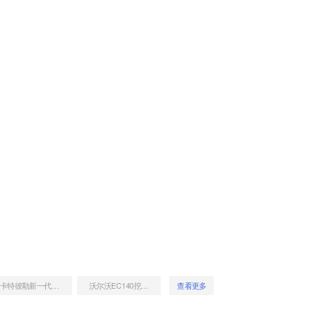
卡特彼勒新一代CAT®374 液压挖掘机
沃尔沃EC140挖掘机
查看更多