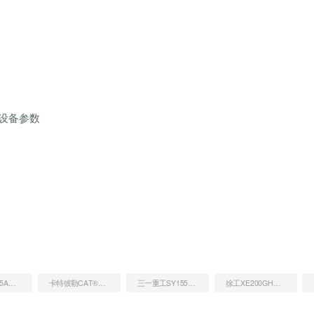
机设备参数
日立ZX200-5A挖掘机
卡特彼勒CAT®318D2 L 小型液压挖掘机
三一重工SY155W（国四）挖掘机
徐工XE200GH挖掘机