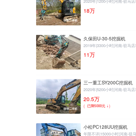
2020年
|
1200小时
|
河南-驻马店
18
万
久保田U-30-5挖掘机
2019年
|
3300小时
|
河南-驻马店
11
万
三一重工SY200C挖掘机
2020年
|
5200小时
|
河南-驻马店
20.5
万
(
)
已降5000元
小松PC128UU挖掘机
年限不详
|
15000小时
|
河南-驻