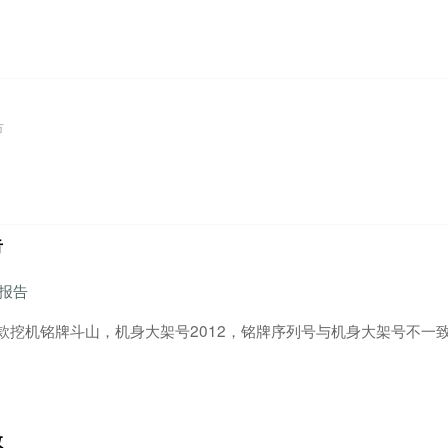
市
告
车报告
款挖机铭牌斗山，机身大架号2012，铭牌序列号与机身大架号不一
数