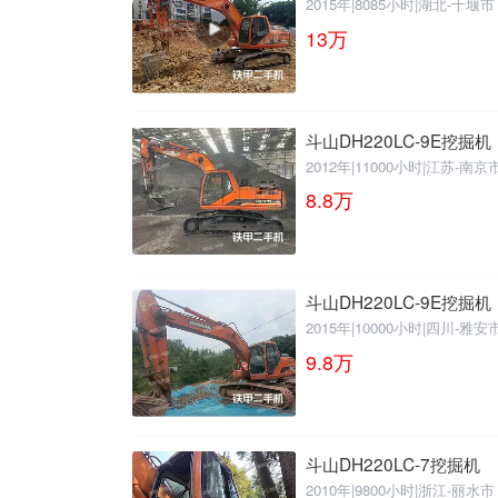
2015年
|
8085小时
|
湖北-十堰市
13
万
斗山DH220LC-9E挖掘机
2012年
|
11000小时
|
江苏-南京
8.8
万
斗山DH220LC-9E挖掘机
2015年
|
10000小时
|
四川-雅安
9.8
万
斗山DH220LC-7挖掘机
2010年
|
9800小时
|
浙江-丽水市