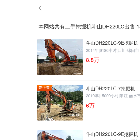
请输入手机号
本网站共有二手挖掘机斗山DH220LC出售 1
斗山DH220LC-9E挖掘机
2014年
|
9186小时
|
四川-绵阳市
提
获
请输入手机号
交
取
8.8
万
即
验
表
证
示
码
您
斗山DH220LC-7挖掘机
同
意
2010年
|
15000小时
|
浙江-丽水
《隐
6
万
私
政
策》
斗山DH220LC-9E挖掘机