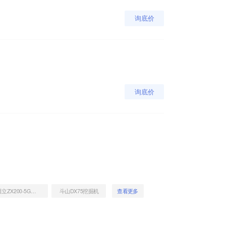
询底价
询底价
日立ZX200-5G挖掘机
斗山DX75挖掘机
查看更多