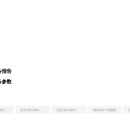
备报告
备参数
山东临工E6210F挖掘机
沃尔沃EC80D挖掘机
沃尔沃EC80D挖掘机
现代R80-7挖掘机