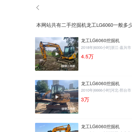
请输入手机号
本网站共有二手挖掘机龙工LG6060一般多少钱
龙工LG6060挖掘机
2018年
|
6000小时
|
浙江-嘉兴市
提
获
请输入手机号
交
取
4.5
万
即
验
表
证
示
码
您
龙工LG6060挖掘机
同
意
2010年
|
6666小时
|
河北-邢台市
《隐
3
万
私
政
策》
龙工LG6060挖掘机