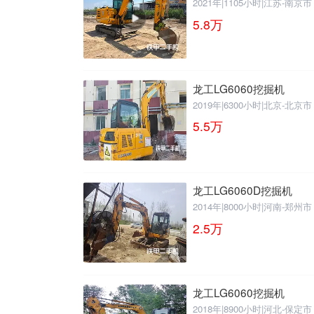
2021年
|
1105小时
|
江苏-南京市
5.8
万
龙工LG6060挖掘机
2019年
|
6300小时
|
北京-北京市
5.5
万
龙工LG6060D挖掘机
2014年
|
8000小时
|
河南-郑州市
2.5
万
龙工LG6060挖掘机
2018年
|
8900小时
|
河北-保定市