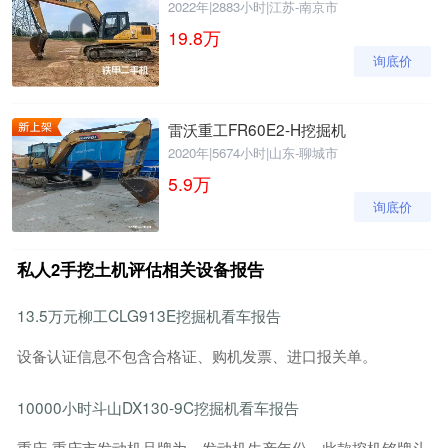
2022年
|
2883小时
|
江苏-南京市
19.8
万
询底价
雷沃重工FR60E2-H挖掘机
2020年
|
5674小时
|
山东-聊城市
5.9
万
询底价
私人2手挖土机评估相关设备报告
13.5万元柳工CLG913E挖掘机看车报告
设备认证信息不包含合格证、购机发票、进口报关单。
10000小时斗山DX130-9C挖掘机看车报告
重庆-重庆市发动机品牌为，发动机生产年份，此款挖机铭牌斗