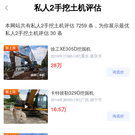
私人2手挖土机评估
请输入手机号
本网站共有私人2手挖土机评估 7259 条，为你展示最优
私人2手挖土机评估 30 条
徐工XE305D挖掘机
提
获
请输入手机号
交
取
2019年
|
7086小时
|
重庆-重庆市
即
验
28
万
表
证
询底价
示
码
您
同
意
卡特彼勒329D挖掘机
《隐
2014年
|
8000小时
|
广西-南宁市
私
16.5
万
政
策》
询底价