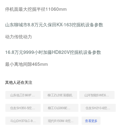
停机面最大挖掘半径11060mm
山东聊城市8.8万元久保田KX-163挖掘机设备参数
动力传统动力
16.8万元9999小时加藤HD820V挖掘机设备参数
最小离地间隙465mm
其他人还在关注
山东临工E660F挖掘机
柳工ZL20E装载机
山河智能SWE60E挖掘机
住友SH350-5挖掘机
柳工CLG906E挖掘机
住友SH210-6挖掘机
斗山DH370LC-9挖掘机
现代R150W-9挖掘机
查看更多