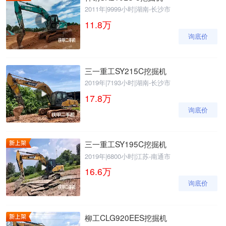
2011年
|
9999小时
|
湖南-长沙市
11.8
万
询底价
三一重工SY215C挖掘机
2019年
|
7193小时
|
湖南-长沙市
17.8
万
询底价
三一重工SY195C挖掘机
2019年
|
6800小时
|
江苏-南通市
16.6
万
询底价
柳工CLG920EES挖掘机