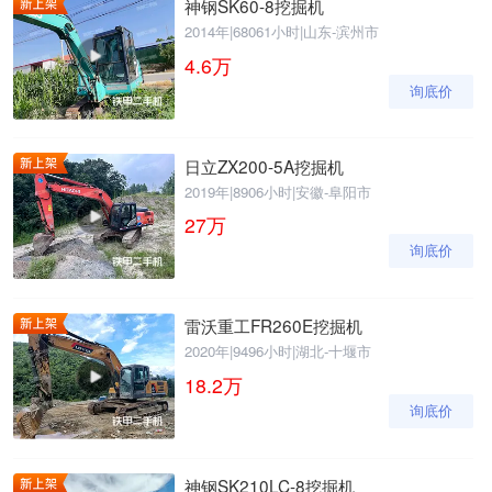
神钢SK60-8挖掘机
2014年
|
68061小时
|
山东-滨州市
4.6
万
询底价
日立ZX200-5A挖掘机
2019年
|
8906小时
|
安徽-阜阳市
27
万
询底价
雷沃重工FR260E挖掘机
2020年
|
9496小时
|
湖北-十堰市
18.2
万
询底价
神钢SK210LC-8挖掘机