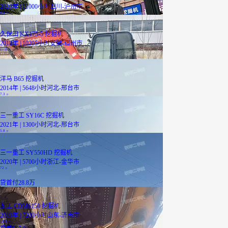
2020年 | 11000小时
四川-泸州市
6.8
万
久保田 KX175-5 挖掘机
2018年 | 10205小时
安徽-宿州市
11.5
万
洋马 B65 挖掘机
2014年 | 5648小时
河北-邢台市
7.3
万
三一重工 SY16C 挖掘机
2021年 | 1300小时
河北-邢台市
5.8
万
三一重工 SY550HD 挖掘机
2020年 | 5700小时
浙江-金华市
72
万
贷
首付28.8万
龙工 CDM6150 挖掘机
2019年 | 7200小时
山东-济南市
12.5
万