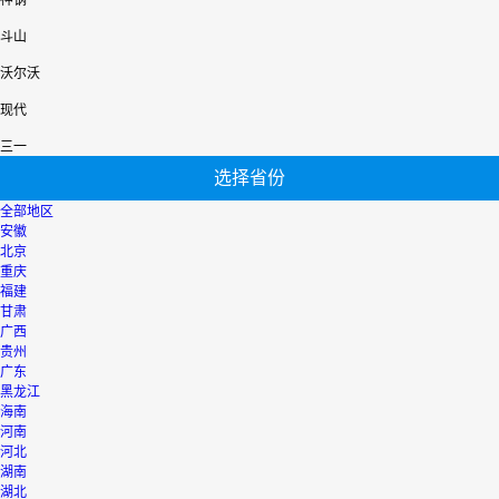
神钢
斗山
沃尔沃
现代
三一
选择省份
全部地区
安徽
北京
重庆
福建
甘肃
广西
贵州
广东
黑龙江
海南
河南
河北
湖南
湖北