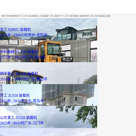
个人二手928进口钩机转让
铁甲二手机为您找到有关于“个人二手928进口钩机转让”二手机型设备7261条，更多关于“个人二手928进口钩机转让”设备尽在铁甲二手机，您可以挑选您心仪设备
龙工 928NG 装载机
2020年 | 2900小时
贵州-贵阳市
2.8
万
中科聚峰 ZL-928 装载机
2022年 | 200小时
江苏-泰州市
2
万
明宇重工 ZL-928 装载机
2016年 | 2000小时
广东-佛山市
1.5
万
沭工 ZL928 装载机
2025年 | 50小时
山东-青岛市
2.4
万
山东莱工 ZL928 装载机
2025年 | 86小时
广东-江门市
4.3
万