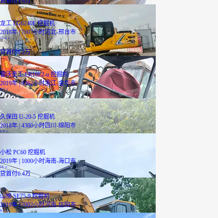
贷
首付5.0万
龙工 LG6240E 挖掘机
2018年 | 7607小时
河北-邢台市
15.6
万
贷
首付6.2万
雷沃重工 FR18E2-u 挖掘机
2019年 | 9362小时
浙江-金华市
4.3
万
久保田 U-20-5 挖掘机
2018年 | 4300小时
四川-绵阳市
6.8
万
小松 PC60 挖掘机
2019年 | 1000小时
海南-海口市
16
万
贷
首付6.4万
山推 SE75-9 挖掘机
2019年 | 7002小时
河南-信阳市
9.6
万