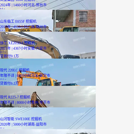
2024年 | 1460小时
河北-邢台市
8.8
万
山东临工 E655F 挖掘机
2019年 | 4928小时
广西-柳州市
5.8
万
徐工 XE205DA 挖掘机
2021年 | 4367小时
安徽-六安市
22.7
万
贷
首付9.1万
现代 220LC 挖掘机
年限不详 | 6300小时
河北-保定市
15.5
万
贷
首付6.2万
现代 R225-7 挖掘机
年限不详 | 8000小时
贵州-毕节市
6
万
山河智能 SWE100E 挖掘机
2020年 | 5000小时
湖南-益阳市
11
万