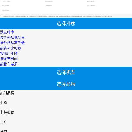
广西二手挖掘机
轮式挖掘机报价
山河智能挖机报价表
履带式挖掘机价格
山河智能挖机报价表
二手压路机报价
小松60挖掘机价格
【个人二手928进口钩机转让】专区为您汇总有关个人二手928进口钩机转让有关的二手设备信息，提供个人二手928进口钩机转让转让,个人二手928进口钩机转让买卖,市场,包括个人二手928进口钩机转让报价，热卖品牌，热卖地区等；还可以直接看到为您精心挑选的个人二手928进口钩机转让相关的机械设备信息，包括其个人二手928进口钩机转让型号、个人二手928进口钩机转让参数、机型介绍、品牌介绍、新机价格信息等；
选择排序
默认排序
按价格从低到高
按价格从高到低
按表显小时数
按出厂年限
按发布时间
按看车最多
选择机型
选择品牌
热门品牌
小松
卡特彼勒
日立