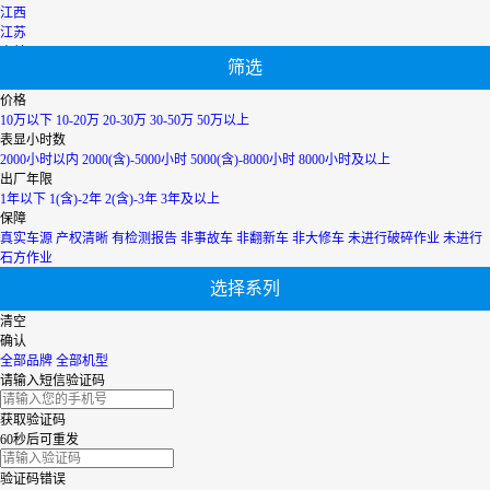
江西
江苏
吉林
筛选
辽宁
宁夏
价格
内蒙古
10万以下
10-20万
20-30万
30-50万
50万以上
青海
表显小时数
上海
2000小时以内
2000(含)-5000小时
5000(含)-8000小时
8000小时及以上
陕西
出厂年限
山西
1年以下
1(含)-2年
2(含)-3年
3年及以上
山东
保障
四川
真实车源
产权清晰
有检测报告
非事故车
非翻新车
非大修车
未进行破碎作业
未进行
天津
石方作业
台湾
选择系列
西藏
新疆
清空
香港
确认
云南
全部品牌
全部机型
浙江
请输入短信验证码
获取验证码
60秒后可重发
验证码错误