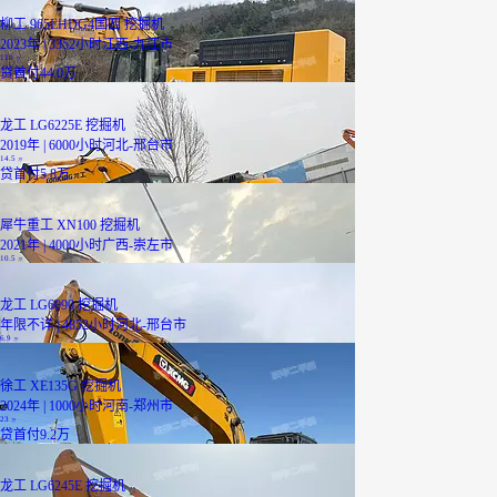
柳工 965EHDG4国四 挖掘机
2023年 | 3352小时
江西-九江市
110
万
贷
首付44.0万
龙工 LG6225E 挖掘机
2019年 | 6000小时
河北-邢台市
14.5
万
贷
首付5.8万
犀牛重工 XN100 挖掘机
2021年 | 4000小时
广西-崇左市
10.5
万
龙工 LG6090 挖掘机
年限不详 | 4852小时
河北-邢台市
6.9
万
徐工 XE135G 挖掘机
2024年 | 1000小时
河南-郑州市
23
万
贷
首付9.2万
龙工 LG6245E 挖掘机