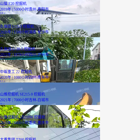
山猫 E20 挖掘机
2019年 | 5300小时
贵州-贵阳市
3.8
万
久保田 U15-3 挖掘机
2020年 | 1580小时
湖南-长沙市
8.8
万
久保田 U-20-5 挖掘机
2022年 | 1878小时
四川-泸州市
11.5
万
中崛重工 22 挖掘机
2020年 | 1080小时
四川-南充市
6.5
万
山推挖掘机 SE215-9 挖掘机
2021年 | 7000小时
吉林-白城市
20
万
山推挖掘机 SE210W 挖掘机
2019年 | 8800小时
重庆-重庆市
12.8
万
已降3000元
太重集团 TZ60 挖掘机