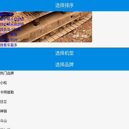
选择排序
默认排序
按价格从低到高
按价格从高到低
按表显小时数
按出厂年限
按发布时间
按看车最多
选择机型
选择品牌
热门品牌
小松
卡特彼勒
日立
神钢
斗山