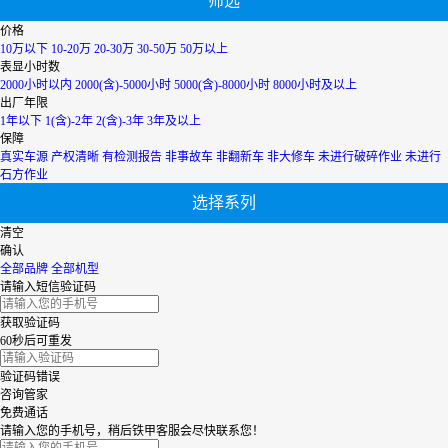
筛选
辽宁
宁夏
价格
内蒙古
10万以下
10-20万
20-30万
30-50万
50万以上
青海
表显小时数
上海
2000小时以内
2000(含)-5000小时
5000(含)-8000小时
8000小时及以上
陕西
出厂年限
山西
1年以下
1(含)-2年
2(含)-3年
3年及以上
山东
保障
四川
真实车源
产权清晰
有检测报告
非事故车
非翻新车
非大修车
未进行破碎作业
未进行
天津
石方作业
台湾
选择系列
西藏
新疆
清空
香港
确认
云南
全部品牌
全部机型
浙江
请输入短信验证码
获取验证码
60秒后可重发
验证码错误
咨询管家
免费通话
请输入您的手机号，稍后铁甲客服会尽快联系您！