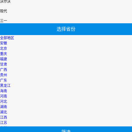
沃尔沃
现代
三一
选择省份
全部地区
安徽
北京
重庆
福建
甘肃
广西
贵州
广东
黑龙江
海南
河南
河北
湖南
湖北
江西
江苏
吉林