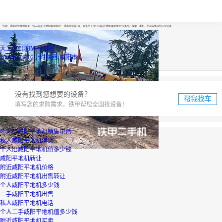
私人咸阳平地机哪里便宜
铁甲二手机为您找到有关于“私人咸阳平地机哪里便宜”二手机型设备1条，更多关于“私人咸阳平地机哪里便宜”设备尽在铁甲二手机，您可以挑选您心仪设备
天工 PY180M 平地机
2007年 | 4502小时
陕西-咸阳市
6.8
万
为您推荐
没有找到您想要的设备？
帮我找车
填写您的求购需求，铁甲帮您全国找设备！
品牌推荐
个人旧咸阳平地机销售电话
私人咸阳平地机信息
个人旧咸阳平地机值多少钱
咸阳平地机转让
附近咸阳平地机价格
附近咸阳平地机出售转让
个人咸阳平地机多少钱
二手咸阳平地机出售
私人咸阳平地机电话
个人二手咸阳平地机值多少钱
附近咸阳平地机买卖