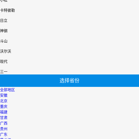
小松
卡特彼勒
日立
神钢
斗山
沃尔沃
现代
三一
选择省份
全部地区
安徽
北京
重庆
福建
甘肃
广西
贵州
广东