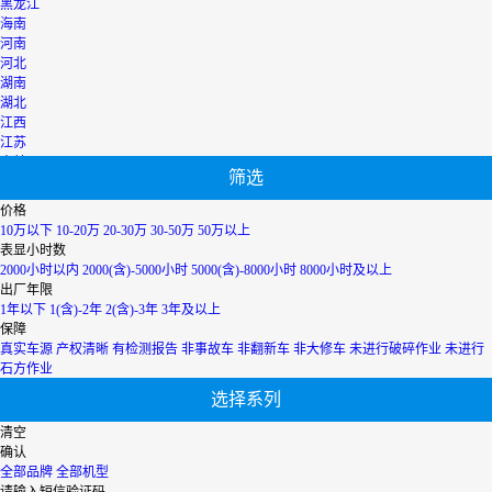
黑龙江
海南
河南
河北
湖南
湖北
江西
江苏
吉林
筛选
辽宁
宁夏
价格
内蒙古
10万以下
10-20万
20-30万
30-50万
50万以上
青海
表显小时数
上海
2000小时以内
2000(含)-5000小时
5000(含)-8000小时
8000小时及以上
陕西
出厂年限
山西
1年以下
1(含)-2年
2(含)-3年
3年及以上
山东
保障
四川
真实车源
产权清晰
有检测报告
非事故车
非翻新车
非大修车
未进行破碎作业
未进行
天津
石方作业
台湾
选择系列
西藏
新疆
清空
香港
确认
云南
全部品牌
全部机型
浙江