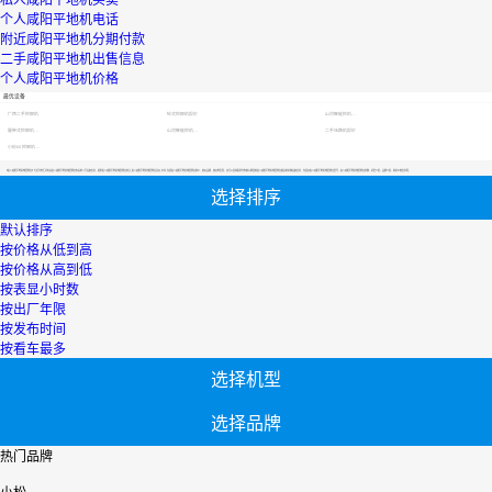
私人咸阳平地机买卖
个人咸阳平地机电话
附近咸阳平地机分期付款
二手咸阳平地机出售信息
个人咸阳平地机价格
最优设备
广西二手挖掘机
轮式挖掘机报价
山河智能挖机报价表
履带式挖掘机价格
山河智能挖机报价表
二手压路机报价
小松60挖掘机价格
【私人咸阳平地机哪里便宜】专区为您汇总有关私人咸阳平地机哪里便宜有关的二手设备信息，提供私人咸阳平地机哪里便宜转让,私人咸阳平地机哪里便宜买卖,市场,包括私人咸阳平地机哪里便宜报价，热卖品牌，热卖地区等；还可以直接看到为您精心挑选的私人咸阳平地机哪里便宜相关的机械设备信息，包括其私人咸阳平地机哪里便宜型号、私人咸阳平地机哪里便宜参数、机型介绍、品牌介绍、新机价格信息等；
选择排序
默认排序
按价格从低到高
按价格从高到低
按表显小时数
按出厂年限
按发布时间
按看车最多
选择机型
选择品牌
热门品牌