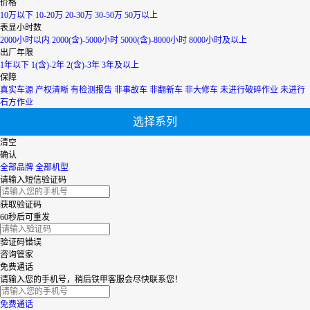
价格
内蒙古
10万以下
10-20万
20-30万
30-50万
50万以上
青海
表显小时数
上海
2000小时以内
2000(含)-5000小时
5000(含)-8000小时
8000小时及以上
陕西
出厂年限
山西
1年以下
1(含)-2年
2(含)-3年
3年及以上
山东
保障
四川
真实车源
产权清晰
有检测报告
非事故车
非翻新车
非大修车
未进行破碎作业
未进行
天津
石方作业
台湾
选择系列
西藏
新疆
清空
香港
确认
云南
全部品牌
全部机型
浙江
请输入短信验证码
获取验证码
60秒后可重发
验证码错误
咨询管家
免费通话
请输入您的手机号，稍后铁甲客服会尽快联系您！
免费通话