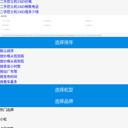
二手挖土机336D价格
二手挖土机336D销售电话
二手挖土机336D值多少钱
最优设备
广西二手挖掘机
轮式挖掘机报价
山河智能挖机报价表
履带式挖掘机价格
山河智能挖机报价表
二手压路机报价
小松60挖掘机价格
【二手挖土机336D的价格】专区为您汇总有关二手挖土机336D的价格有关的二手设备信息，提供二手挖土机336D的价格转让,二手挖土机336D的价格买卖,市场,包括二手挖土机336D的价格报价，热卖品牌，热卖地区等；还可以直接看到为您精心挑选的二手挖土机336D的价格相关的机械设备信息，包括其二手挖土机336D的价格型号、二手挖土机336D的价格参数、机型介绍、品牌介绍、新机价格信息等；
选择排序
默认排序
按价格从低到高
按价格从高到低
按表显小时数
按出厂年限
按发布时间
按看车最多
选择机型
选择品牌
热门品牌
小松