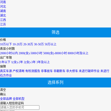
河南
河北
湖南
湖北
江西
江苏
吉林
筛选
辽宁
宁夏
价格
内蒙古
10万以下
10-20万
20-30万
30-50万
50万以上
青海
表显小时数
上海
2000小时以内
2000(含)-5000小时
5000(含)-8000小时
8000小时及以上
陕西
出厂年限
山西
1年以下
1(含)-2年
2(含)-3年
3年及以上
山东
保障
四川
真实车源
产权清晰
有检测报告
非事故车
非翻新车
非大修车
未进行破碎作业
未进行
天津
石方作业
台湾
选择系列
西藏
新疆
清空
香港
确认
云南
全部品牌
全部机型
浙江
请输入短信验证码