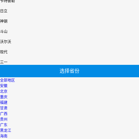
卡特彼勒
日立
神钢
斗山
沃尔沃
现代
三一
选择省份
全部地区
安徽
北京
重庆
福建
甘肃
广西
贵州
广东
黑龙江
海南