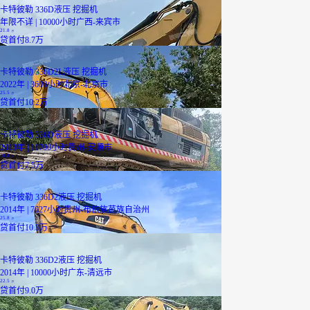
卡特彼勒 336D液压 挖掘机
年限不详 | 10000小时
广西-来宾市
21.8
万
贷
首付8.7万
卡特彼勒 336D2L液压 挖掘机
2022年 | 3600小时
北京-北京市
25.5
万
贷
首付10.2万
卡特彼勒 336D液压 挖掘机
2013年 | 11700小时
贵州-安顺市
18.8
万
贷
首付7.5万
卡特彼勒 336D2液压 挖掘机
2014年 | 7627小时
贵州-布依族苗族自治州
25.8
万
贷
首付10.3万
卡特彼勒 336D2液压 挖掘机
2014年 | 10000小时
广东-清远市
22.5
万
贷
首付9.0万