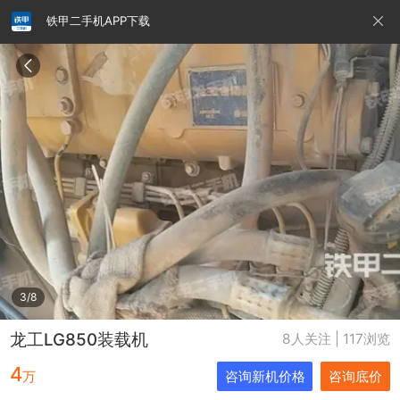
铁甲二手机APP下载
请输入手机号
提
交
即
表
示
您
同
铁甲龙总部
4000099032
认证经纪人
意
《隐
私
政
3/8
策》
龙工LG850装载机
8人关注 | 117浏览
4
万
咨询新机价格
咨询底价