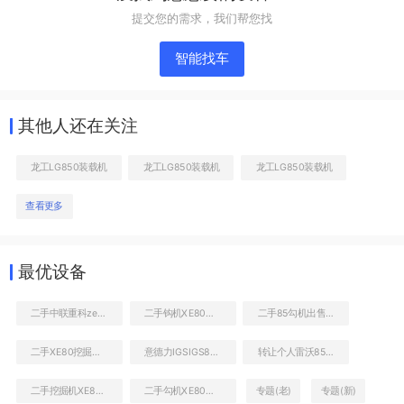
提交您的需求，我们帮您找
智能找车
其他人还在关注
龙工LG850装载机
龙工LG850装载机
龙工LG850装载机
查看更多
发动机右侧
最优设备
二手中联重科ze85挖掘机
二手钩机XE80多少钱转让
二手85勾机出售价格
二手XE80挖掘机价格多少
意德力IGSIGS85三角型
转让个人雷沃85挖掘机一台
二手挖掘机XE80价格
二手勾机XE80出售
专题(老)
专题(新)