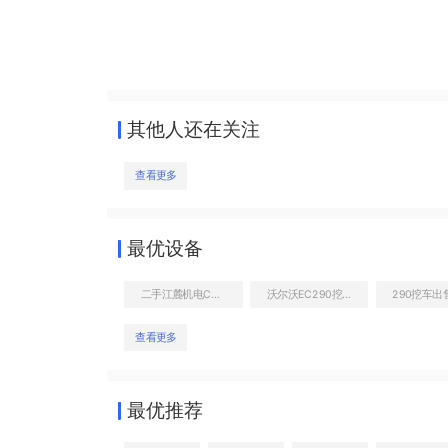
其他人还在关注
查看更多
最优设备
二手江麓机电CN90凿岩机
沃尔沃EC290挖机到底多少钱
290挖车出
查看更多
最优推荐