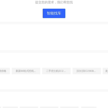
提交您的需求，我们帮您找
智能找车
右前45
工作和回转装置
售价格
新源90轮式挖机可以按揭不
二手挖土机EC290价格列表
沃尔沃EC290BLC挖机到底多少钱
龙