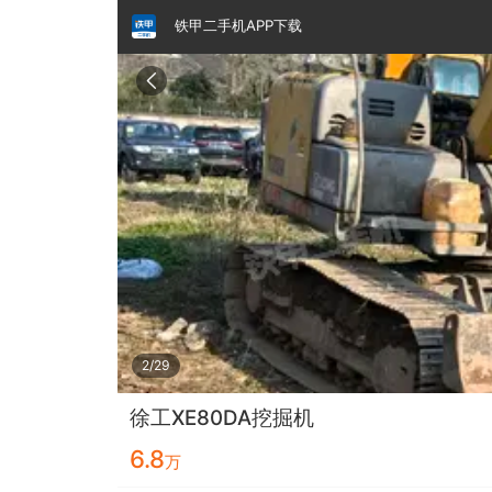
铁甲二手机APP下载
请输入手机号
提
交
即
表
示
您
同
铁甲龙总部
4000099032
认证经纪人
意
《隐
私
政
3/29
策》
徐工XE80DA挖掘机
6.8
万