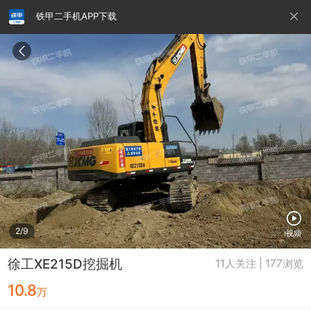
铁甲二手机APP下载
请输入手机号
提
交
即
表
示
您
同
铁甲龙总部
4000099032
认证经纪人
意
《隐
私
政
2/9
视频
策》
徐工XE215D挖掘机
11人关注 | 177浏览
10.8
万