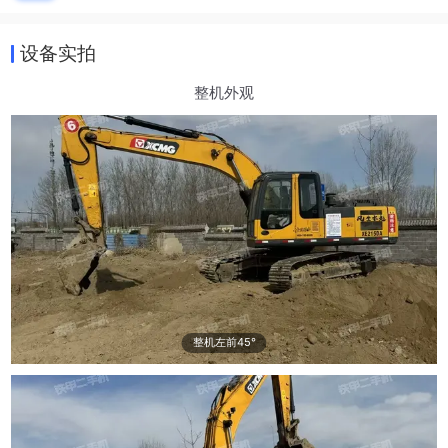
设备实拍
整机外观
整机左前45°