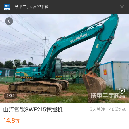
铁甲二手机APP下载
请输入手机号
提
交
即
表
示
您
同
铁甲龙总部
4000099032
认证经纪人
意
《隐
私
政
4/34
视频
策》
山河智能SWE215挖掘机
5人关注 | 465浏览
14.8
万