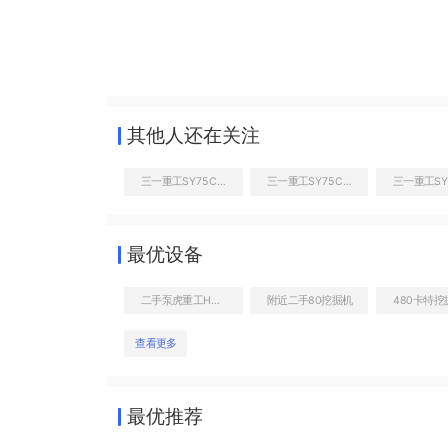
其他人还在关注
三一重工SY75C挖掘机
三一重工SY75C挖掘机
最优设备
二手泵虎重工HBT80.18-185RS拖泵
附近二手80挖掘机
查看更多
最优推荐