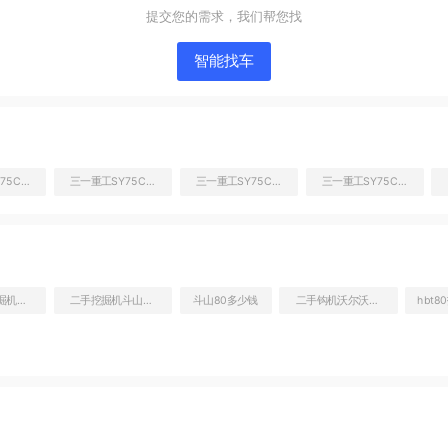
提交您的需求，我们帮您找
智能找车
三一重工SY75C挖掘机
三一重工SY75C挖掘机
三一重工SY75C挖掘机
三一重工SY75C挖掘机
液压泵舱室正面整体
480卡特挖掘机多少钱
二手挖掘机斗山DH80GOLD报价
斗山80多少钱
二手钩机沃尔沃EC380DL销售电话
hbt8