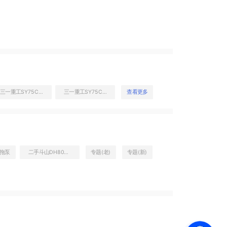
三一重工SY75C挖掘机
三一重工SY75C挖掘机
查看更多
0拖泵
二手斗山DH80GOLD勾机价格多少
专题(老)
专题(新)