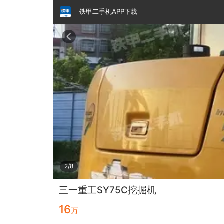
铁甲二手机APP下载
请输入手机号
提
交
即
表
示
您
同
铁甲龙总部
4000099032
认证经纪人
意
《隐
私
政
3/8
策》
三一重工SY75C挖掘机
16
万