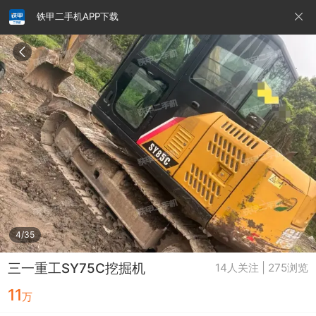
铁甲二手机APP下载
请输入手机号
提
交
即
表
示
您
同
铁甲龙总部
4000099032
认证经纪人
意
《隐
私
政
4/35
策》
三一重工SY75C挖掘机
14人关注 | 275浏览
11
万