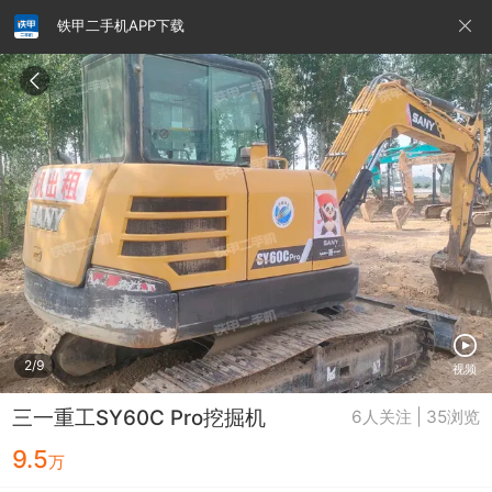
铁甲二手机APP下载
请输入手机号
提
交
即
表
示
您
同
铁甲龙总部
4000099032
认证经纪人
意
《隐
私
政
2/9
视频
策》
三一重工SY60C Pro挖掘机
6人关注 | 35浏览
9.5
万