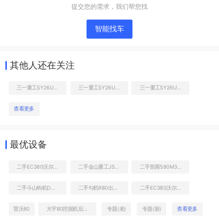
提交您的需求，我们帮您找
智能找车
其他人还在关注
三一重工SY26U-10挖掘机
三一重工SY26U-10挖掘机
三一重工SY26U-10挖掘机
查看更多
液压泵舱室正面整体
最优设备
二手EC380沃尔沃挖机大概多少钱
二手金山重工JSB800破碎锤
二手凯斯580M3两头忙
二手斗山钩机DH80销售电话
二手勾机R80出售信息
二手EC380沃尔沃最近报价
雷沃80
大宇80挖掘机后机罩多少钱
专题(老)
专题(新)
查看更多