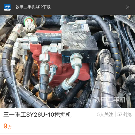
铁甲二手机APP下载
请输入手机号
提
交
即
表
示
您
同
铁甲龙总部
4000099032
认证经纪人
意
《隐
私
政
4/8
策》
三一重工SY26U-10挖掘机
5人关注 | 57浏览
9
万