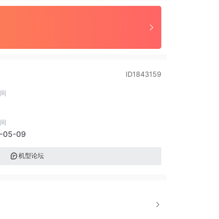
ID1843159
间
间
-05-09
机型论坛