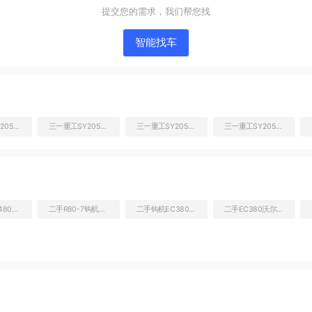
提交您的需求，我们帮您找
智能找车
三一重工SY205C挖掘机
三一重工SY205C挖掘机
三一重工SY205C挖掘机
三一重工SY205C挖掘机
液压泵舱室正面整体
山西沃尔沃480二手挖掘机
二手R80-7钩机大概多少钱
二手钩机EC380报价
二手EC380沃尔沃销售电话