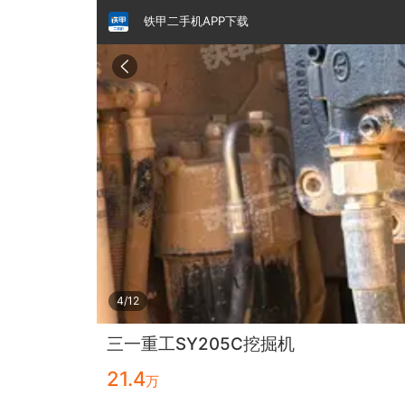
铁甲二手机APP下载
请输入手机号
提
交
即
表
示
您
同
铁甲龙总部
4000099032
认证经纪人
意
《隐
私
政
5/12
策》
三一重工SY205C挖掘机
21.4
万