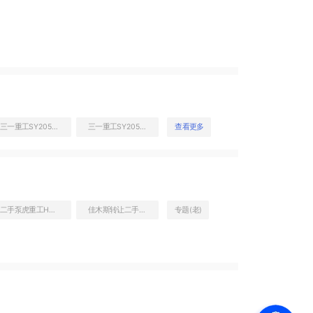
三一重工SY205C挖掘机
三一重工SY205C挖掘机
查看更多
二手泵虎重工HBT80.16-110S拖泵
佳木斯转让二手80挖掘机
专题(老)