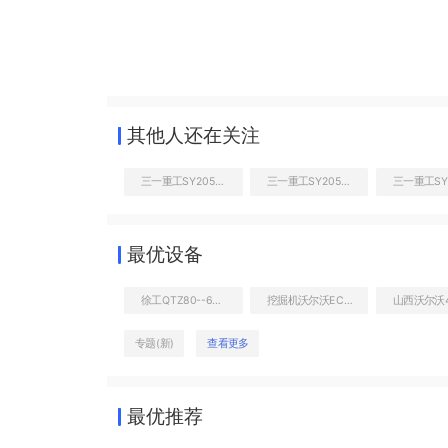
其他人还在关注
三一重工SY205C挖掘机
三一重工SY205C挖掘机
最优设备
徐工QTZ80--6010Y-8
挖掘机沃尔沃EC380价格大全
专题(新)
查看更多
最优推荐