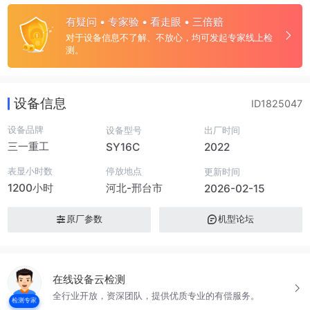
有疑问 • 专家验 • 看走眼 • 三倍赔
对于设备信息不了解、不放心，均可发起专家线上检
测。
设备信息
ID1825047
设备品牌
设备型号
出厂时间
三一重工
SY16C
2022
表显小时数
停放地点
更新时间
1200小时
河北-邢台市
2026-02-15
原厂参数
机型论坛
在线设备云检测
全行业开放，资深团队，提供优质专业的有偿服务。
检测专家