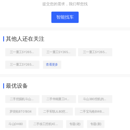
提交您的需求，我们帮您找
智能找车
其他人还在关注
三一重工SY265C挖掘机
三一重工SY265C挖掘机
三一重工SY265C挖掘机
三一重工SY265C挖掘机
查看更多
右前45
工作和回转装置
最优设备
二手挖掘机斗山DH80GOLD多少钱一台
二手华南重工HNE80W挖掘机
斗山380挖机的油耗
罗倍拓BT01804
二手军联JL80挖掘机
二手宝马格BW80ADH-2压路机
斗山DH80
二手徐工挖机XE80最近报价
专题(老)
专题(新)