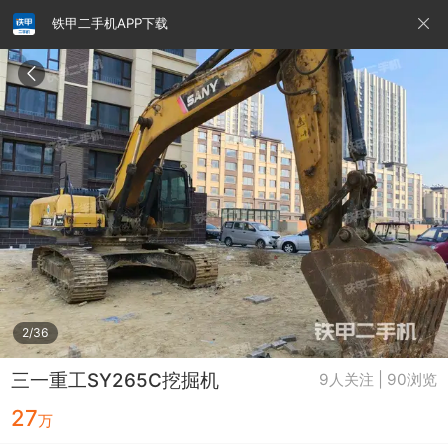
铁甲二手机APP下载
请输入手机号
提
交
即
表
示
您
同
铁甲龙总部
4000099032
认证经纪人
意
《隐
私
政
2/36
策》
三一重工SY265C挖掘机
9人关注 | 90浏览
27
万