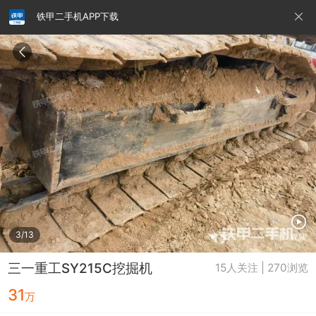
铁甲二手机APP下载
请输入手机号
提
交
即
表
示
您
同
铁甲龙总部
4000099032
认证经纪人
意
《隐
私
政
3/13
视频
策》
三一重工SY215C挖掘机
15人关注 | 270浏览
31
万