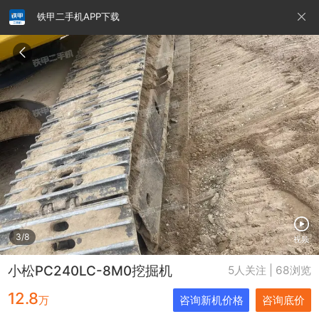
铁甲二手机APP下载
请输入手机号
提
交
即
表
示
您
同
铁甲龙总部
4000099032
认证经纪人
意
《隐
私
政
3/8
视频
策》
小松PC240LC-8M0挖掘机
5人关注 | 68浏览
12.8
万
咨询新机价格
咨询底价