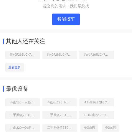
提交您的需求，我们帮您找
智能找车
其他人还在关注
现代R265LC-7挖掘机
现代R265LC-7挖掘机
现代R265LC-7挖掘机
查看更多
右前45
工作和回转装置
最优设备
斗山150一9c挖掘机
斗山dx225 9c怎么样
4TNE98BQFLC发动机
二手罗倍拓BT01812高空作业机械
二手罗倍拓BT01850高空作业机械
DH斗山225一9C二手挖掘机
斗山220一9c新车价格
二手罗倍拓BT01112高空作业机械
专题(老)
专题(新)