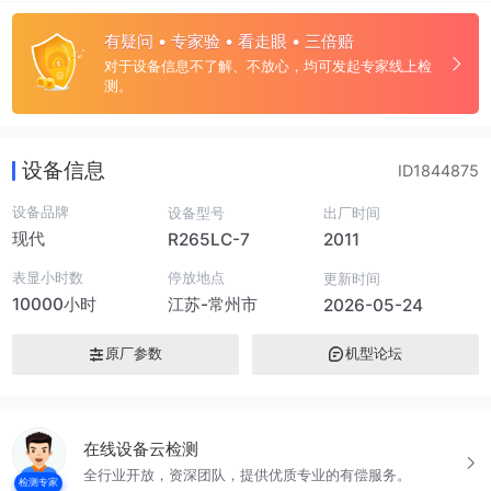
有疑问 • 专家验 • 看走眼 • 三倍赔
对于设备信息不了解、不放心，均可发起专家线上检
测。
设备信息
ID1844875
设备品牌
设备型号
出厂时间
现代
R265LC-7
2011
表显小时数
停放地点
更新时间
10000小时
江苏-常州市
2026-05-24
原厂参数
机型论坛
在线设备云检测
全行业开放，资深团队，提供优质专业的有偿服务。
检测专家