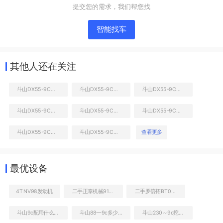
提交您的需求，我们帮您找
智能找车
其他人还在关注
斗山DX55-9C挖掘机
斗山DX55-9C挖掘机
斗山DX55-9C挖掘机
斗山DX55-9C挖掘机
斗山DX55-9C挖掘机
斗山DX55-9C挖掘机
液压泵舱室正面整体
斗山DX55-9C挖掘机
斗山DX55-9C挖掘机
查看更多
最优设备
4TNV98发动机
二手正泰机械9128装载机
二手罗倍拓BT01851高空作业机械
斗山9c配用什么发动机
斗山88一9c多少钱
斗山230～9c挖掘机