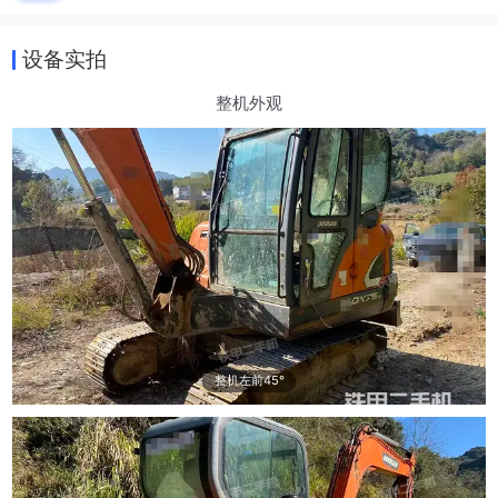
设备实拍
整机外观
整机左前45°