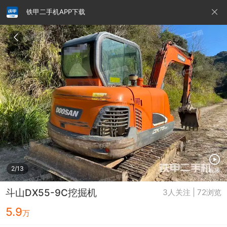
铁甲二手机APP下载
请输入手机号
提
交
即
表
示
您
同
铁甲龙总部
4000099032
认证经纪人
意
《隐
私
政
2/13
视频
策》
斗山DX55-9C挖掘机
3人关注 | 72浏览
5.9
万